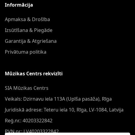
Informācija
Apmaksa & Drošība
Izsūtīšana & Piegāde
Garantija & Atgriešana
Privātuma politika
Mūzikas Centrs rekvizīti
SIA Mūzikas Centrs
Veikals: Dzirnavu iela 113A (Upīša pasāža), Rīga
Juridiskā adrese: Teteru iela 10, Rīga, LV-1084, Latvija
Reģ.nr.: 40203322842
PVN nr.: LV40203322842