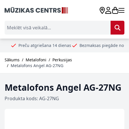
Skip to Content
Meklēt visā veikalā...
reču atgriešana 14 dienas
Bezmaksas piegāde no 99€
Droš
Sākums
/
Metalofoni
/
Perkusijas
/
Metalofons Angel AG-27NG
Metalofons Angel AG-27NG
Produkta kods: AG-27NG