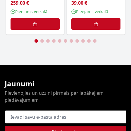
259,00 €
39,00 €
Pieejams veikalā
Pieejams veikalā
Jaunumi
Pievienojies un uzzini pirmais par labākajiem
piedāvajumiem
E-pasta adrese