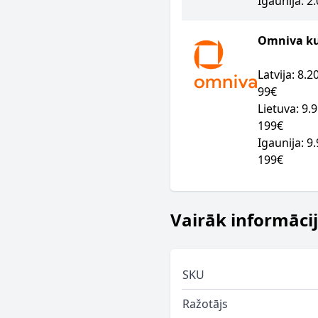
Igaunija: 2
Omniva kur
Latvija: 8.
99€
Lietuva: 9.
199€
Igaunija: 9
199€
Vairāk informāci
SKU
Ražotājs