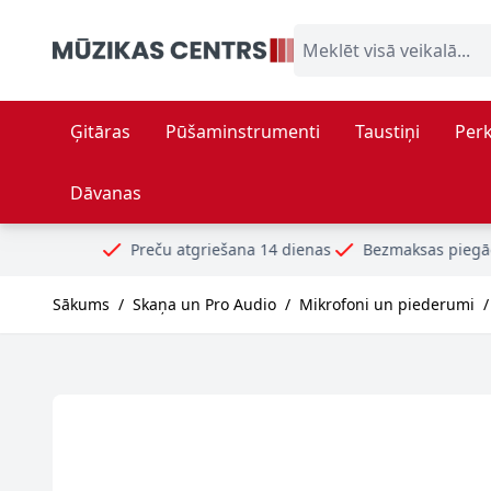
Skip to Content
Meklēt visā veikalā...
Ģitāras
Pūšaminstrumenti
Taustiņi
Perk
Dāvanas
Preču atgriešana 14 dienas
Bezmaksas piegāde no 99€
Droš
Sākums
/
Skaņa un Pro Audio
/
Mikrofoni un piederumi
/