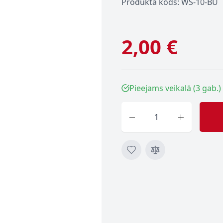
Produkta kods: WS-10-BU
2,00 €
Pieejams veikalā (3 gab.)
Skaits