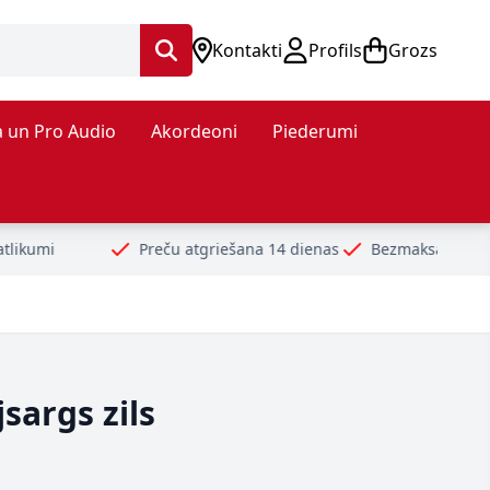
Kontakti
Profils
Grozs
 un Pro Audio
Akordeoni
Piederumi
Preču atgriešana 14 dienas
Bezmaksas piegāde no 99€
Dro
sargs zils