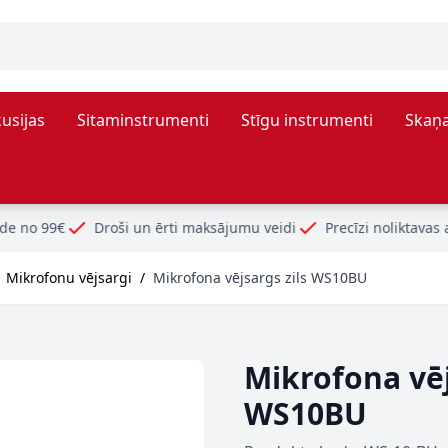
usijas
Sitaminstrumenti
Stīgu instrumenti
Skaņa
i un ērti maksājumu veidi
Precīzi noliktavas atlikumi
Mikrofonu vējsargi
/
Mikrofona vējsargs zils WS10BU
Mikrofona vēj
WS10BU