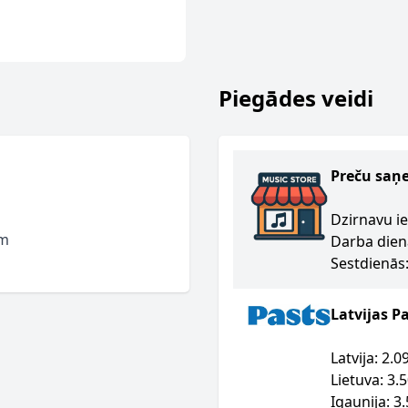
Piegādes veidi
Preču saņ
Dzirnavu ie
em
Darba dien
Sestdienās:
Latvijas P
Latvija: 2.
Lietuva: 3.
Igaunija: 3