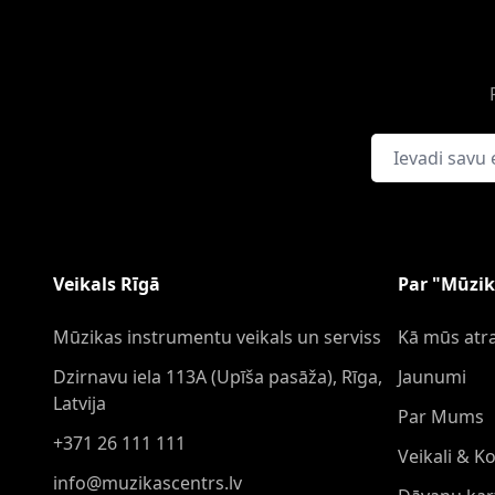
E-pasta adrese
Veikals Rīgā
Par "Mūzik
Mūzikas instrumentu veikals un serviss
Kā mūs atra
Dzirnavu iela 113A (Upīša pasāža), Rīga,
Jaunumi
Latvija
Par Mums
+371 26 111 111
Veikali & K
info@muzikascentrs.lv