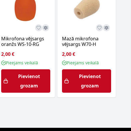
Mikrofona vējsargs
Mazā mikrofona
Mik
oranžs WS-10-RG
vējsargs W70-H
mel
2,00 €
2,00 €
2,0
Pieejams veikalā
Pieejams veikalā
P
Pievienot
Pievienot
grozam
grozam