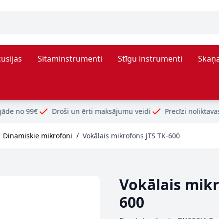
usijas
Sitaminstrumenti
Stīgu instrumenti
Skaņa
oši un ērti maksājumu veidi
Precīzi noliktavas atlikumi
Dinamiskie mikrofoni
/
Vokālais mikrofons JTS TK-600
Vokālais mikr
600