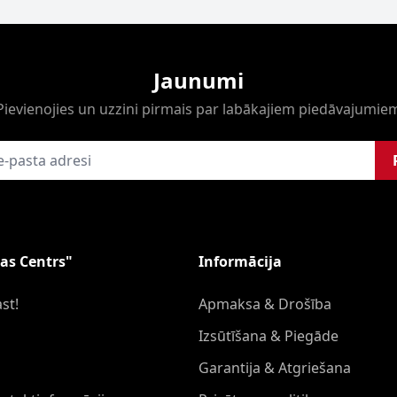
Jaunumi
Pievienojies un uzzini pirmais par labākajiem piedāvajumie
as Centrs"
Informācija
st!
Apmaksa & Drošība
Izsūtīšana & Piegāde
Garantija & Atgriešana