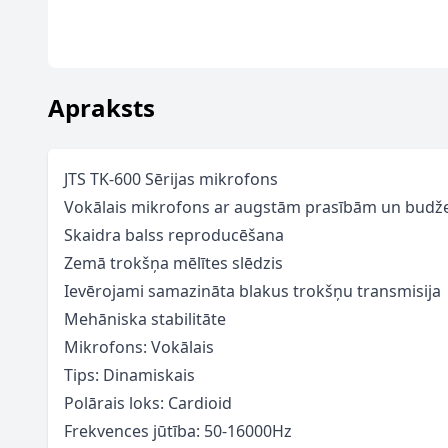
Apraksts
JTS TK-600 Sērijas mikrofons
Vokālais mikrofons ar augstām prasībām un budž
Skaidra balss reproducēšana
Zemā trokšņa mēlītes slēdzis
Ievērojami samazināta blakus trokšņu transmisija
Mehāniska stabilitāte
Mikrofons: Vokālais
Tips: Dinamiskais
Polārais loks: Cardioid
Frekvences jūtība: 50-16000Hz