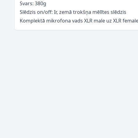
Svars: 380g
Slēdzis on/off: Ir, zemā trokšņa mēlītes slēdzis
Komplektā mikrofona vads XLR male uz XLR femal