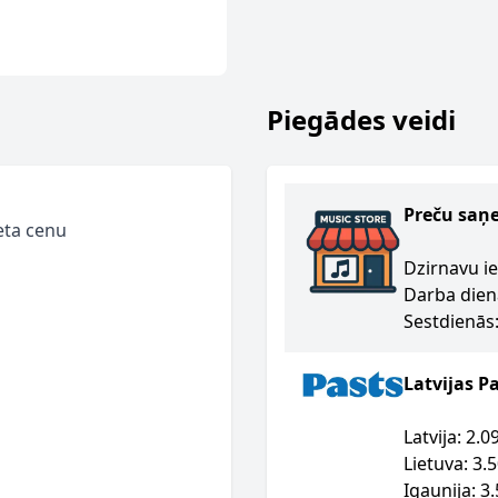
Piegādes veidi
Preču saņ
eta cenu
Dzirnavu ie
Darba dien
Sestdienās:
Latvijas P
Latvija: 2.
Lietuva: 3.
Igaunija: 3