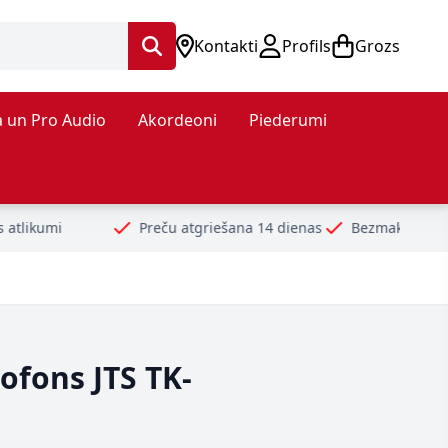
Kontakti
Profils
Grozs
 un Pro Audio
Akordeoni
Piederumi
Preču atgriešana 14 dienas
Bezmaksas piegāde no 99€
D
ofons JTS TK-