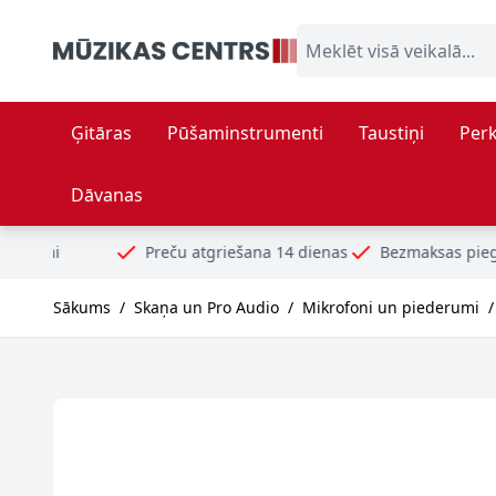
Skip to Content
Meklēt visā veikalā...
Ģitāras
Pūšaminstrumenti
Taustiņi
Perk
Dāvanas
Preču atgriešana 14 dienas
Bezmaksas piegāde no 99€
Dr
Sākums
/
Skaņa un Pro Audio
/
Mikrofoni un piederumi
/