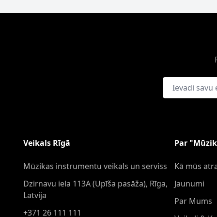
E-pasta adrese
Veikals Rīgā
Par "Mūzik
Mūzikas instrumentu veikals un serviss
Kā mūs atra
Dzirnavu iela 113A (Upīša pasāža), Rīga,
Jaunumi
Latvija
Par Mums
+371 26 111 111