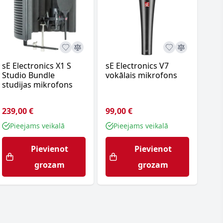
sE Electronics X1 S
sE Electronics V7
Shu
Studio Bundle
vokālais mikrofons
mik
studijas mikrofons
239,00 €
99,00 €
109
Pieejams veikalā
Pieejams veikalā
P
Pievienot
Pievienot
grozam
grozam