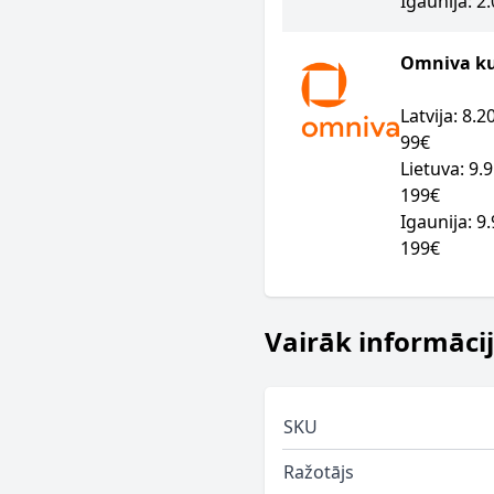
Igaunija: 2
Omniva kur
Latvija: 8.
99€
Lietuva: 9.
199€
Igaunija: 9
199€
Vairāk informāci
SKU
Ražotājs