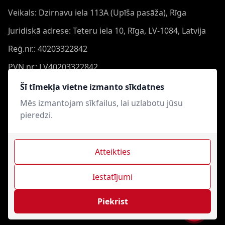
Veikals: Dzirnavu iela 113A (Upīša pasāža), Rīga
Juridiskā adrese: Teteru iela 10, Rīga, LV-1084, Latvija
Reģ.nr.: 40203322842
PVN nr.: LV40203322842
Banka: Swedbank AS
Šī tīmekļa vietne izmanto sīkdatnes
Konts: LV44HABA0551050864473
Mēs izmantojam sīkfailus, lai uzlabotu jūsu
pieredzi.
Swift: HABALV22
Atteikties
Iestatījumi
Mūzikas Centrs © 2021-2026. Visas tiesības aizsargātas.
Interneta veikala izveide - Magecode
.
Piekrist