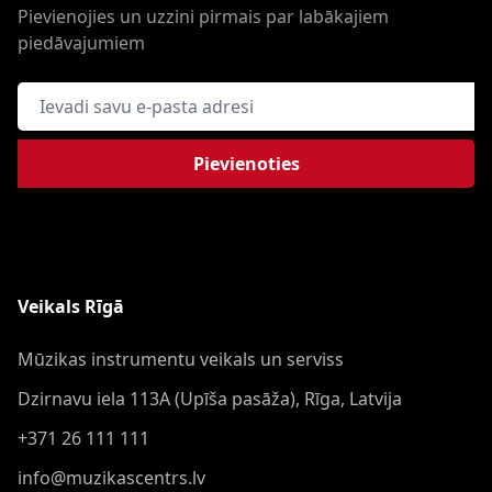
Pievienojies un uzzini pirmais par labākajiem
piedāvajumiem
E-pasta adrese
Pievienoties
Veikals Rīgā
Mūzikas instrumentu veikals un serviss
Dzirnavu iela 113A (Upīša pasāža), Rīga, Latvija
+371 26 111 111
info@muzikascentrs.lv