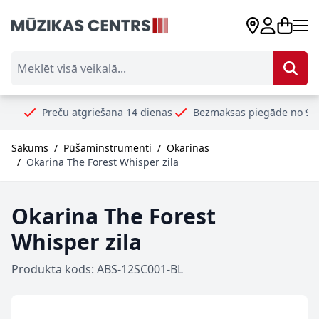
Skip to Content
Meklēt visā veikalā...
reču atgriešana 14 dienas
Bezmaksas piegāde no 99€
Droši
Sākums
/
Pūšaminstrumenti
/
Okarinas
/
Okarina The Forest Whisper zila
Okarina The Forest
Whisper zila
Produkta kods: ABS-12SC001-BL