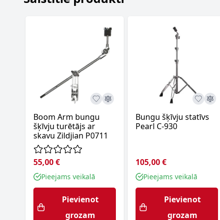
Boom Arm bungu
Bungu šķīvju statīvs
šķīvju turētājs ar
Pearl C-930
skavu Zildjian P0711
55,00 €
105,00 €
Pieejams veikalā
Pieejams veikalā
Pievienot
Pievienot
grozam
grozam