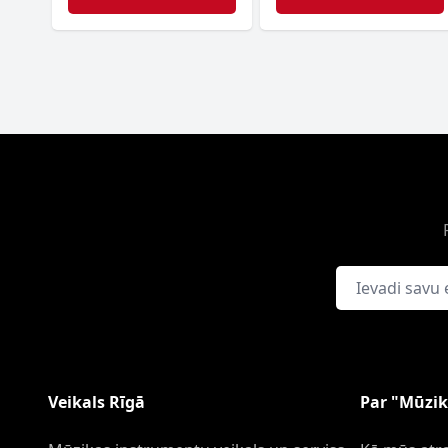
E-pasta adrese
Veikals Rīgā
Par "Mūzik