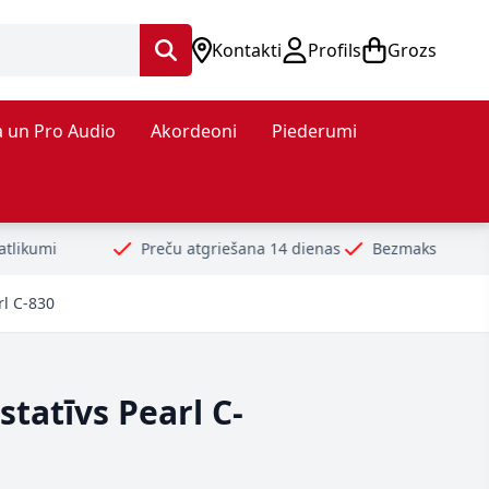
Kontakti
Profils
Grozs
 un Pro Audio
Akordeoni
Piederumi
Preču atgriešana 14 dienas
Bezmaksas piegāde no 99€
rl C-830
statīvs Pearl C-