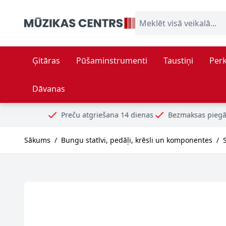
Skip to Content
Meklēt visā veikalā...
Ģitāras
Pūšaminstrumenti
Taustiņi
Perk
Dāvanas
Preču atgriešana 14 dienas
Bezmaksas piegāde no 99€
Sākums
/
Bungu statīvi, pedāļi, krēsli un komponentes
/