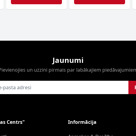
Jaunumi
Pievienojies un uzzini pirmais par labākajiem piedāvajumie
as Centrs"
Informācija