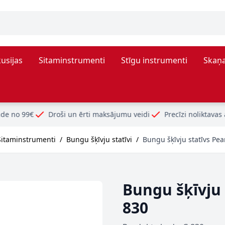
usijas
Sitaminstrumenti
Stīgu instrumenti
Skaņa
Droši un ērti maksājumu veidi
Precīzi noliktavas atlikumi
Sitaminstrumenti
/
Bungu šķīvju statīvi
/
Bungu šķīvju statīvs Pea
Bungu šķīvju 
830