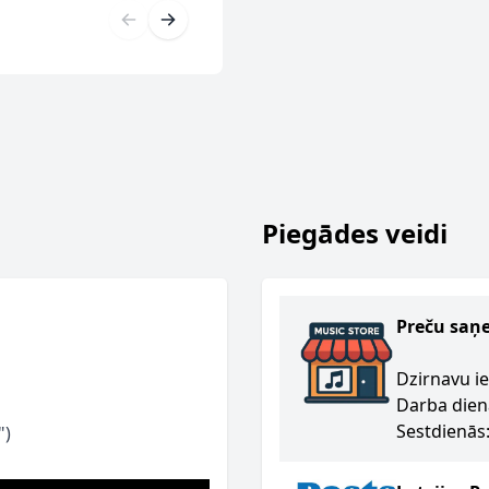
Piegādes veidi
Preču saņ
Dzirnavu ie
Darba dien
Sestdienās:
")