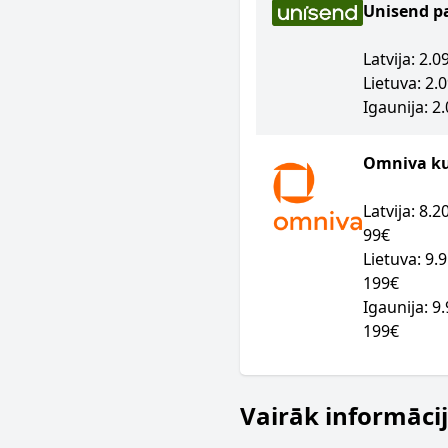
Unisend p
Latvija: 2.
Lietuva: 2.
Igaunija: 2
Omniva kur
Latvija: 8.
99€
Lietuva: 9.
199€
Igaunija: 9
199€
Vairāk informāci