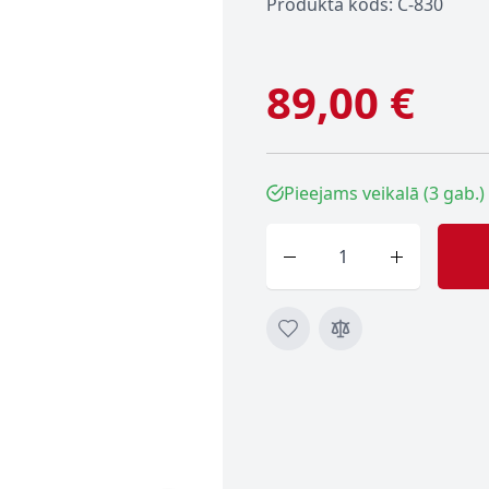
Produkta kods: C-830
89,00 €
Pieejams veikalā (3 gab.)
Skaits