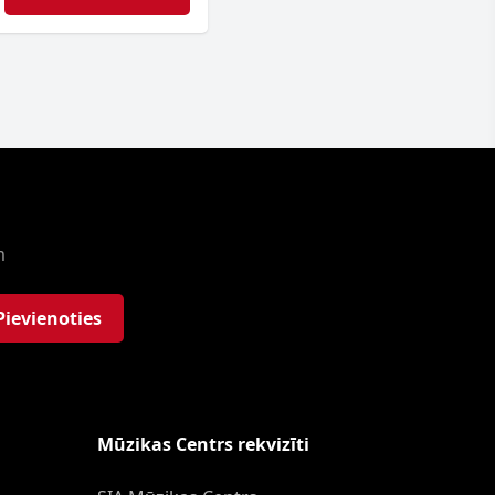
m
Pievienoties
Mūzikas Centrs rekvizīti