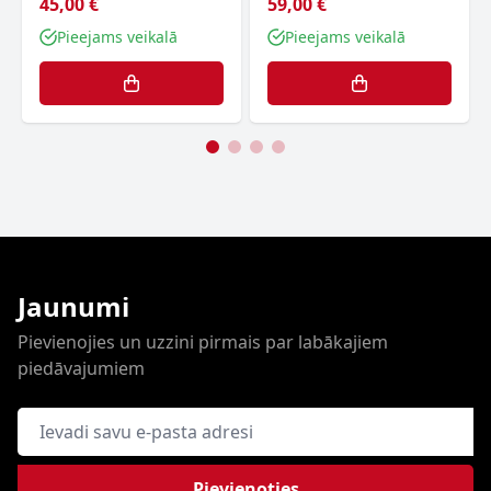
45,00 €
59,00 €
Pieejams veikalā
Pieejams veikalā
Jaunumi
Pievienojies un uzzini pirmais par labākajiem
piedāvajumiem
E-pasta adrese
Pievienoties