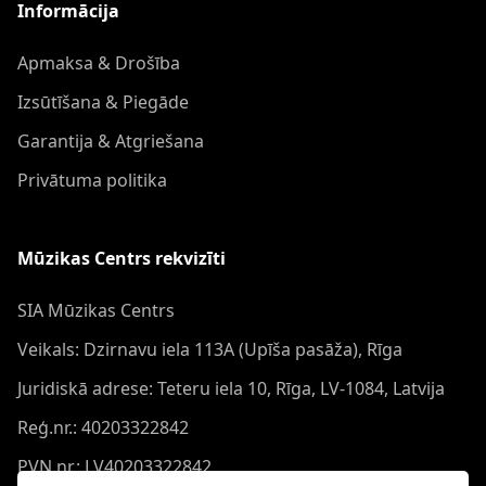
Informācija
Apmaksa & Drošība
Izsūtīšana & Piegāde
Garantija & Atgriešana
Privātuma politika
Mūzikas Centrs rekvizīti
SIA Mūzikas Centrs
Veikals: Dzirnavu iela 113A (Upīša pasāža), Rīga
Juridiskā adrese: Teteru iela 10, Rīga, LV-1084, Latvija
Reģ.nr.: 40203322842
PVN nr.: LV40203322842