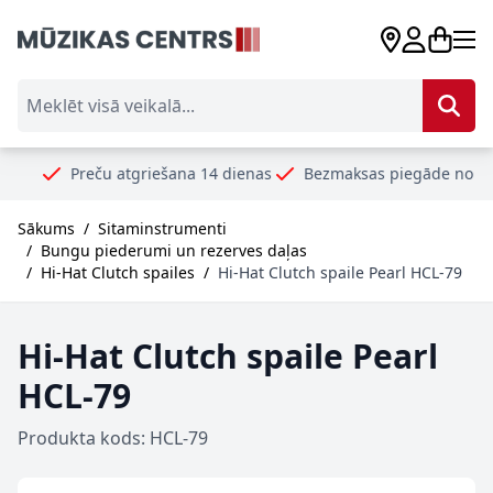
Skip to Content
Meklēt visā veikalā...
Preču atgriešana 14 dienas
Bezmaksas piegāde no 99€
Droš
Sākums
/
Sitaminstrumenti
/
Bungu piederumi un rezerves daļas
/
Hi-Hat Clutch spailes
/
Hi-Hat Clutch spaile Pearl HCL-79
Hi-Hat Clutch spaile Pearl
HCL-79
Produkta kods: HCL-79