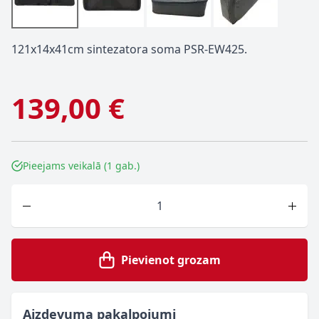
121x14x41cm sintezatora soma PSR-EW425.
139,00 €
Pieejams veikalā (1 gab.)
Skaits
Pievienot grozam
Aizdevuma pakalpojumi