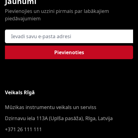
Jaunumi
Pievienojies un uzzini pirmais par labākajiem
piedāvajumiem
E-pasta adrese
Pievienoties
Veikals Rīgā
Mūzikas instrumentu veikals un serviss
Dzirnavu iela 113A (Upīša pasāža), Rīga, Latvija
+371 26 111 111