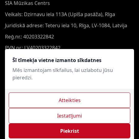
SIA Mūzikas Centrs
Veikals: Dzirnavu iela 113A (Upīša pasāža), Rīga
Juridiskā adrese: Teteru iela 10, Rīga, LV-1084, Latvija
Reģ.nr.: 40203322842
PVN nr.: LV40203322842
Banka: Swedbank AS
Šī tīmekļa vietne izmanto sīkdatnes
Konts: LV44HABA0551050864473
Mēs izmantojam sīkfailus, lai uzlabotu jūsu
pieredzi.
Swift: HABALV22
Atteikties
Iestatījumi
Mūzikas Centrs © 2021-2026. Visas tiesības aizsargātas.
Interneta veikala izveide - Magecode
.
Piekrist