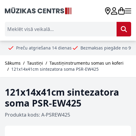
Skip to Content
Meklēt visā veikalā...
ču atgriešana 14 dienas
Bezmaksas piegāde no 99€
Droši 
Sākums
/
Taustiņi
/
Taustiņinstrumentu somas un koferi
/
121x14x41cm sintezatora soma PSR-EW425
121x14x41cm sintezatora
soma PSR-EW425
Produkta kods: A-PSREW425