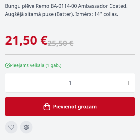
Bungu plēve Remo BA-0114-00 Ambassador Coated.
Augšējā sitamā puse (Batter). Izmērs: 14'' collas.
21,50 €
25,50 €
Pieejams veikalā (1 gab.)
Skaits
Pievienot grozam