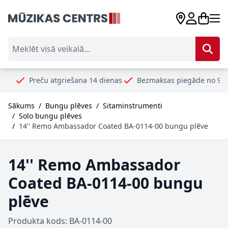
Skip to Content
Meklēt visā veikalā...
reču atgriešana 14 dienas
Bezmaksas piegāde no 99€
Droši
Sākums
/
Bungu plēves
/
Sitaminstrumenti
/
Solo bungu plēves
/
14'' Remo Ambassador Coated BA-0114-00 bungu plēve
14'' Remo Ambassador
Coated BA-0114-00 bungu
plēve
Produkta kods: BA-0114-00