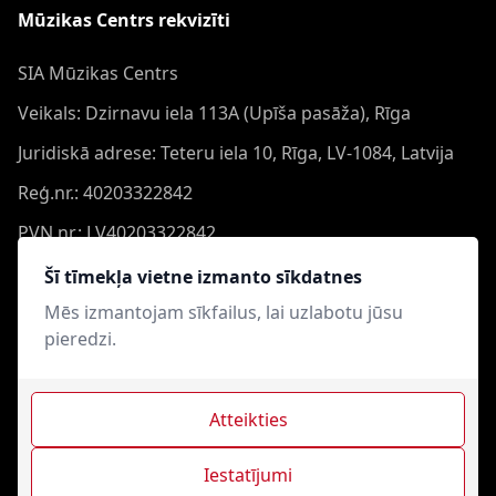
Mūzikas Centrs rekvizīti
SIA Mūzikas Centrs
Veikals: Dzirnavu iela 113A (Upīša pasāža), Rīga
Juridiskā adrese: Teteru iela 10, Rīga, LV-1084, Latvija
Reģ.nr.: 40203322842
PVN nr.: LV40203322842
Banka: Swedbank AS
Šī tīmekļa vietne izmanto sīkdatnes
Konts: LV44HABA0551050864473
Mēs izmantojam sīkfailus, lai uzlabotu jūsu
pieredzi.
Swift: HABALV22
Atteikties
Iestatījumi
Mūzikas Centrs © 2021-2026. Visas tiesības aizsargātas.