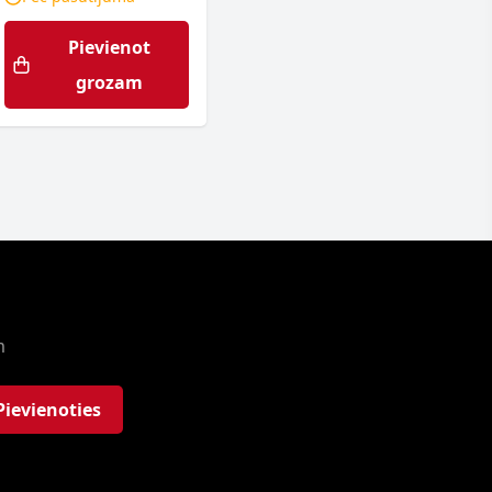
Pievienot
grozam
m
Pievienoties