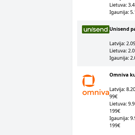
Lietuva: 3.
Igaunija: 5
Unisend p
Latvija: 2.
Lietuva: 2.
Igaunija: 2
Omniva kur
Latvija: 8.
99€
Lietuva: 9.
199€
Igaunija: 9
199€