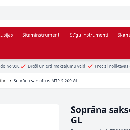
usijas
Sitaminstrumenti
Stīgu instrumenti
Skaņa
un ērti maksājumu veidi
Precīzi noliktavas atlikumi
P
foni
/
Soprāna saksofons MTP S-200 GL
Soprāna saks
GL