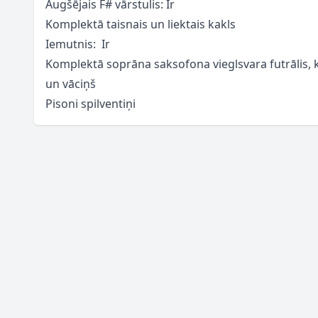
Augšējais F# vārstulis: Ir
Komplektā taisnais un liektais kakls
Iemutnis: Ir
Komplektā soprāna saksofona vieglsvara futrālis, k
un vāciņš
Pisoni spilventiņi