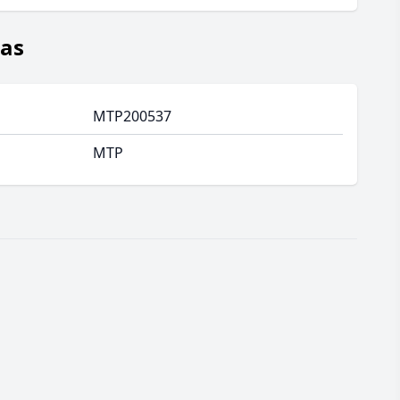
jas
MTP200537
MTP