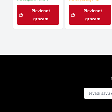
Pievienot
Pievienot
grozam
grozam
E-pasta adrese