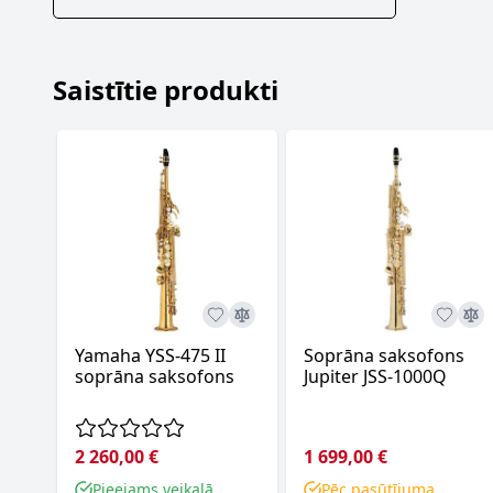
Saistītie produkti
Yamaha YSS-475 II
Soprāna saksofons
soprāna saksofons
Jupiter JSS-1000Q
2 260,00 €
1 699,00 €
Pieejams veikalā
Pēc pasūtījuma