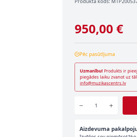
Produkta kods: MTP20053
950,00 €
Pēc pasūtījuma
Uzmanību!
Produkts ir piee
piegādes laiku zvanot uz tā
info@muzikascentrs.lv
Skaits
Aizdevuma pakalpoj
Izvēlies sev piemērotāk