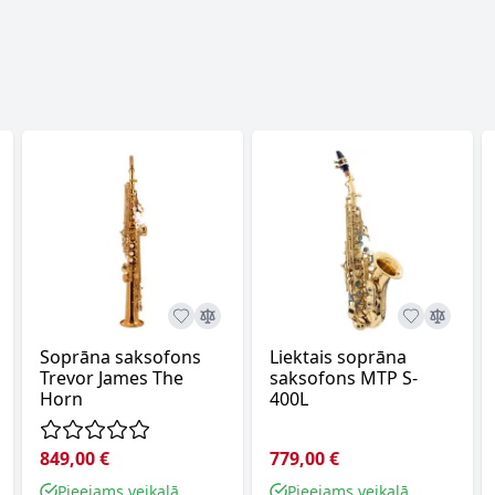
Soprāna saksofons
Liektais soprāna
Trevor James The
saksofons MTP S-
Horn
400L
849,00 €
779,00 €
Pieejams veikalā
Pieejams veikalā