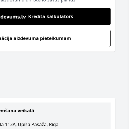
Kredīta kalkulators
mācija aizdevuma pieteikumam
emšana veikalā
la 113A, Upīša Pasāža, Rīga