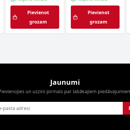
Pievienot
Pievienot
grozam
grozam
Jaunumi
Pievienojies un uzzini pirmais par labākajiem piedāvajumie