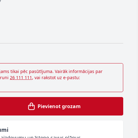
7
jams tikai pēc pasūtījuma. Vairāk informācijas par
lruni
26 111 111
, vai rakstot uz e-pastu:
Pievienot grozam
umi
o aizdevumu un īsteno savus plānus