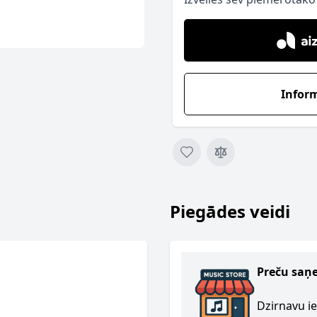
Infor
Piegādes veidi
Preču saņ
Dzirnavu ie