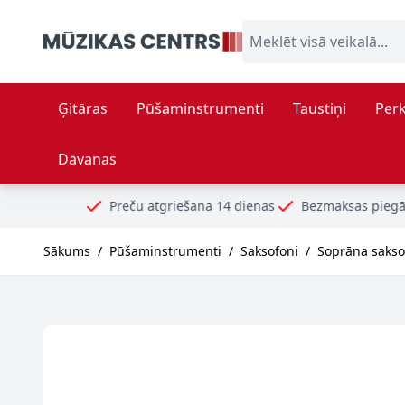
Skip to Content
Meklēt visā veikalā...
Ģitāras
Pūšaminstrumenti
Taustiņi
Perk
Dāvanas
eču atgriešana 14 dienas
Bezmaksas piegāde no 99€
Droši 
Sākums
/
Pūšaminstrumenti
/
Saksofoni
/
Soprāna sakso