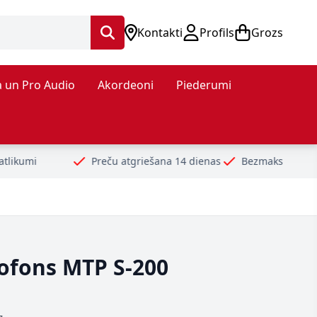
Kontakti
Profils
Grozs
 un Pro Audio
Akordeoni
Piederumi
reču atgriešana 14 dienas
Bezmaksas piegāde no 99€
Droš
ofons MTP S-200