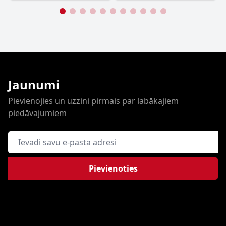
Jaunumi
Pievienojies un uzzini pirmais par labākajiem
piedāvajumiem
E-pasta adrese
Pievienoties