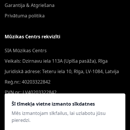
Garantija & Atgriešana
Privātuma politika
Mūzikas Centrs rekvizīti
SIA Mūzikas Centrs
Veikals: Dzirnavu iela 113A (Upīša pasāža), Rīga
Juridiskā adrese: Teteru iela 10, Rīga, LV-1084, Latvija
Reģ.nr.: 40203322842
PVN nr.: LV40203322842
Banka: Swedbank AS
Šī tīmekļa vietne izmanto sīkdatnes
Konts: LV44HABA0551050864473
Mēs izmantojam sīkfailus, lai uzlabotu jūsu
pieredzi.
Swift: HABALV22