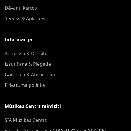
Dāvanu kartes
Serviss & Apkopes
Informācija
Apmaksa & Drošība
Izsūtīšana & Piegāde
Garantija & Atgriešana
Privātuma politika
Mūzikas Centrs rekvizīti
SIA Mūzikas Centrs
Veikals: Dzirnavu iela 113A (Upīša pasāža), Rīga