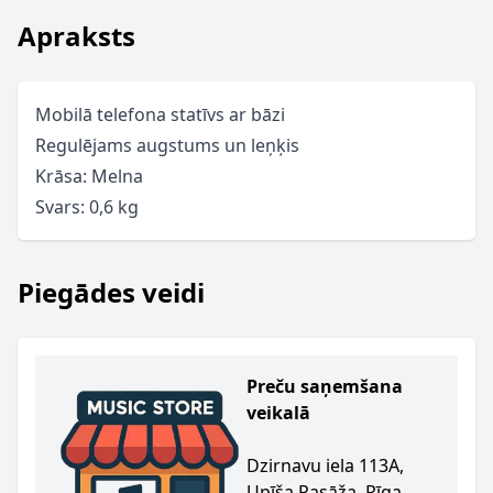
Apraksts
Mobilā telefona statīvs ar bāzi
Regulējams augstums un leņķis
Krāsa: Melna
Svars: 0,6 kg
Piegādes veidi
Preču saņemšana
veikalā
Dzirnavu iela 113A,
Upīša Pasāža, Rīga