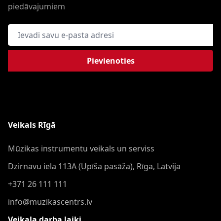
piedāvajumiem
E-pasta adrese
Pievienoties
Veikals Rīgā
Mūzikas instrumentu veikals un serviss
Dzirnavu iela 113A (Upīša pasāža), Rīga, Latvija
+371 26 111 111
info@muzikascentrs.lv
Veikala darba laiki