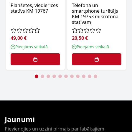
Planšetes, viedierīces
Telefona un
statīvs KM 19767
smartphone turētājs
KM 19753 mikrofona
statīvam
49,00 €
20,50 €
Pieejams veikalā
Pieejams veikalā
Jaunumi
Pievienojies un uzzini pirmais par labākajiem