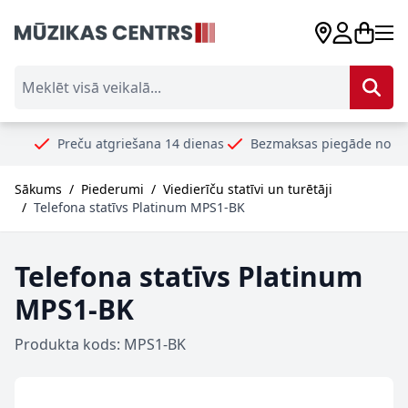
Skip to Content
Meklēt visā veikalā...
Preču atgriešana 14 dienas
Bezmaksas piegāde no 99€
Dro
Sākums
/
Piederumi
/
Viedierīču statīvi un turētāji
/
Telefona statīvs Platinum MPS1-BK
Telefona statīvs Platinum
MPS1-BK
Produkta kods: MPS1-BK