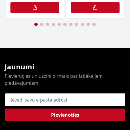
Jaunumi
Pievienojies un uzzini pirmais par labākajiem
piedāvajumiem
E-pasta adrese
Pievienoties