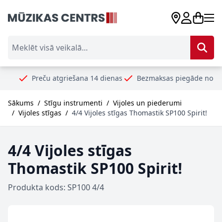
Skip to Content
Meklēt visā veikalā...
Preču atgriešana 14 dienas
Bezmaksas piegāde no 99€
Droš
Sākums
/
Stīgu instrumenti
/
Vijoles un piederumi
/
Vijoles stīgas
/
4/4 Vijoles stīgas Thomastik SP100 Spirit!
4/4 Vijoles stīgas
Thomastik SP100 Spirit!
Produkta kods: SP100 4/4