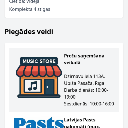
Cietība: Vidēja
Komplektā 4 stīgas
Piegādes veidi
Preču saņemšana
veikalā
Dzirnavu iela 113A,
Upīša Pasāža, Rīga
Darba dienās: 10:00-
19:00
Sestdienās: 10:00-16:00
Latvijas Pasts
pakomāti (max.