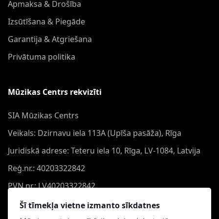
Apmaksa & Drošība
Izsūtīšana & Piegāde
Garantija & Atgriešana
Privātuma politika
Mūzikas Centrs rekvizīti
SIA Mūzikas Centrs
Veikals: Dzirnavu iela 113A (Upīša pasāža), Rīga
Juridiskā adrese: Teteru iela 10, Rīga, LV-1084, Latvija
Reģ.nr.: 40203322842
PVN nr.: LV40203322842
Banka: Swedbank AS
Šī tīmekļa vietne izmanto sīkdatnes