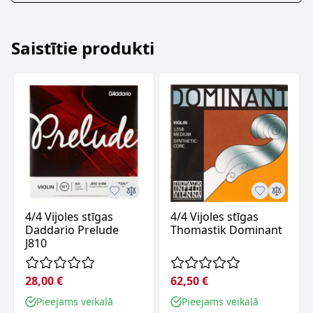
Saistītie produkti
4/4 Vijoles stīgas
4/4 Vijoles stīgas
Daddario Prelude
Thomastik Dominant
J810
28,00 €
62,50 €
Pieejams veikalā
Pieejams veikalā