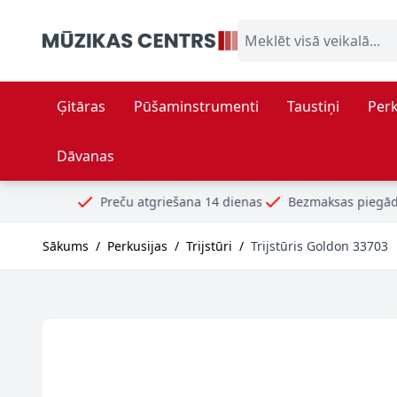
Skip to Content
Meklēt visā veikalā...
Ģitāras
Pūšaminstrumenti
Taustiņi
Perk
Dāvanas
Preču atgriešana 14 dienas
Bezmaksas piegāde no 99€
D
Sākums
/
Perkusijas
/
Trijstūri
/
Trijstūris Goldon 33703