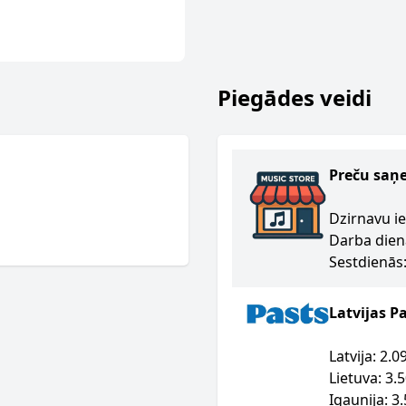
Piegādes veidi
Preču saņ
Dzirnavu ie
Darba dien
Sestdienās:
Latvijas P
Latvija: 2.
Lietuva: 3.
Igaunija: 3