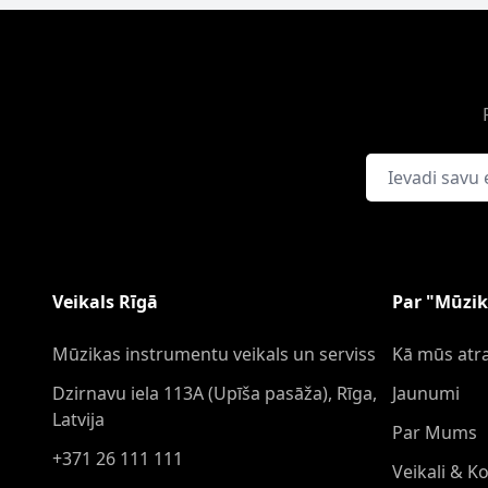
E-pasta adrese
Veikals Rīgā
Par "Mūzik
Mūzikas instrumentu veikals un serviss
Kā mūs atra
Dzirnavu iela 113A (Upīša pasāža), Rīga,
Jaunumi
Latvija
Par Mums
+371 26 111 111
Veikali & K