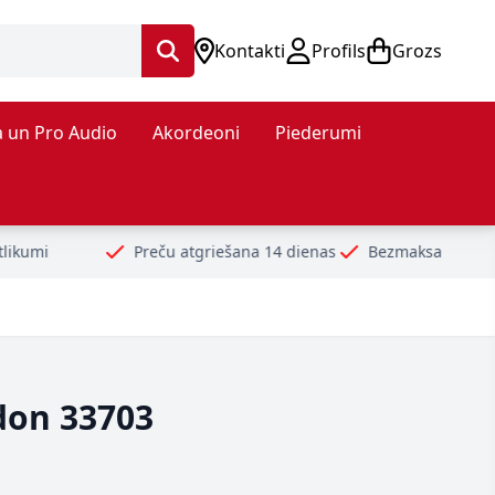
Kontakti
Profils
Grozs
 un Pro Audio
Akordeoni
Piederumi
Preču atgriešana 14 dienas
Bezmaksas piegāde no 99€
ldon 33703