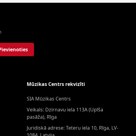
m
Pievienoties
Mūzikas Centrs rekvizīti
SIA Mūzikas Centrs
Veikals: Dzirnavu iela 113A (Upīša
pasāža), Rīga
Juridiskā adrese: Teteru iela 10, Rīga, LV-
1084, Latvija