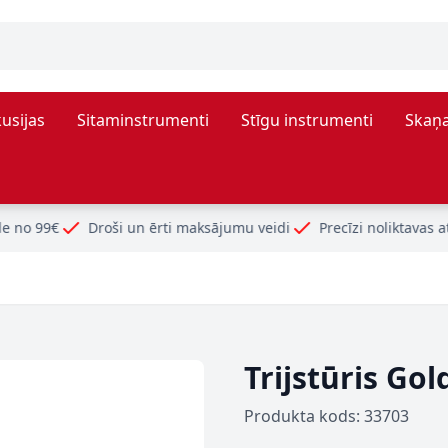
usijas
Sitaminstrumenti
Stīgu instrumenti
Skaņa
roši un ērti maksājumu veidi
Precīzi noliktavas atlikumi
Trijstūris Go
Produkta kods: 33703