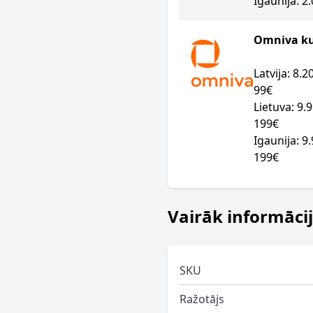
Igaunija: 2
Omniva kur
Latvija: 8.
99€
Lietuva: 9.
199€
Igaunija: 9
199€
Vairāk informāci
SKU
Ražotājs