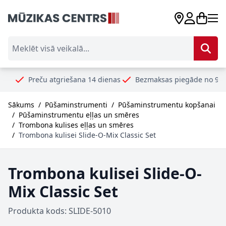
Skip to Content
Meklēt visā veikalā...
Preču atgriešana 14 dienas
Bezmaksas piegāde no 99€
Droš
Sākums
/
Pūšaminstrumenti
/
Pūšaminstrumentu kopšanai
/
Pūšaminstrumentu eļļas un smēres
/
Trombona kulises eļļas un smēres
/
Trombona kulisei Slide-O-Mix Classic Set
Trombona kulisei Slide-O-
Mix Classic Set
Produkta kods: SLIDE-5010