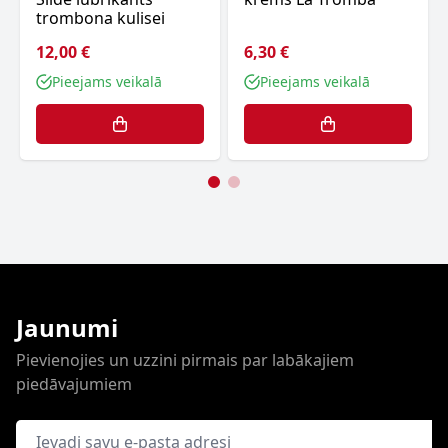
trombona kulisei
12,00 €
6,30 €
Pieejams veikalā
Pieejams veikalā
Jaunumi
Pievienojies un uzzini pirmais par labākajiem
piedāvajumiem
E-pasta adrese