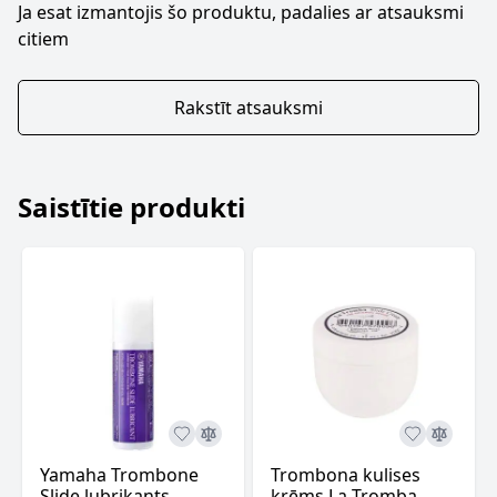
Ja esat izmantojis šo produktu, padalies ar atsauksmi
citiem
Rakstīt atsauksmi
Saistītie produkti
Yamaha Trombone
Trombona kulises
Slide lubrikants
krēms La Tromba