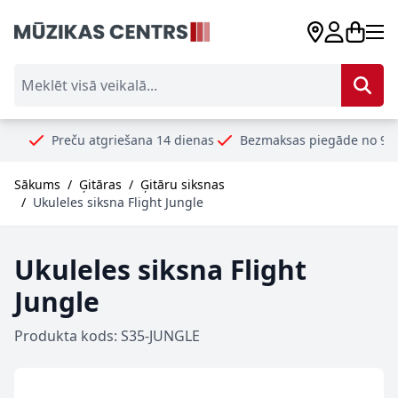
Skip to Content
Meklēt visā veikalā...
Preču atgriešana 14 dienas
Bezmaksas piegāde no 99€
Dro
Sākums
/
Ģitāras
/
Ģitāru siksnas
/
Ukuleles siksna Flight Jungle
Ukuleles siksna Flight
Jungle
Produkta kods: S35-JUNGLE