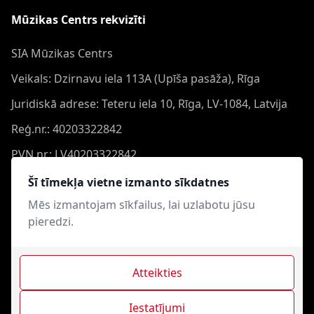
Mūzikas Centrs rekvizīti
SIA Mūzikas Centrs
Veikals: Dzirnavu iela 113A (Upīša pasāža), Rīga
Juridiskā adrese: Teteru iela 10, Rīga, LV-1084, Latvija
Reģ.nr.: 40203322842
PVN nr.: LV40203322842
Banka: Swedbank AS
Šī tīmekļa vietne izmanto sīkdatnes
Konts: LV44HABA0551050864473
Mēs izmantojam sīkfailus, lai uzlabotu jūsu
pieredzi.
Swift: HABALV22
Atteikties
Iestatījumi