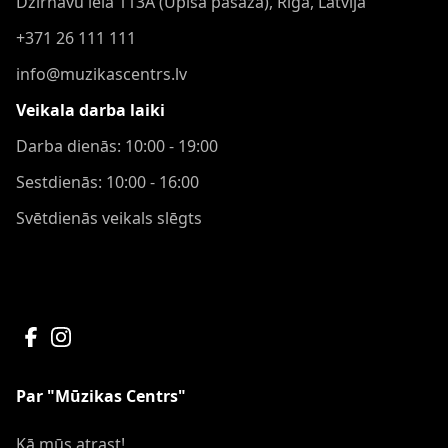
Dzirnavu iela 113A (Upīša pasāža), Rīga, Latvija
+371 26 111 111
info@muzikascentrs.lv
Veikala darba laiki
Darba dienās: 10:00 - 19:00
Sestdienās: 10:00 - 16:00
Svētdienās veikals slēgts
Par "Mūzikas Centrs"
Kā mūs atrast!