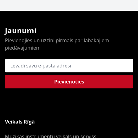
Jaunumi
Pievienojies un uzzini pirmais par labākajiem
piedāvajumiem
E-pasta adrese
Pievienoties
Veikals Rīgā
Mūzikas instrumentu veikals un serviss