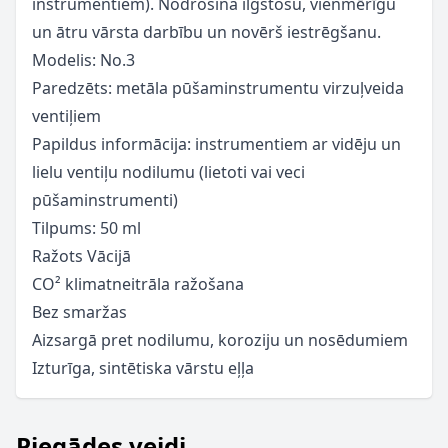
instrumentiem). Nodrošina ilgstošu, vienmērīgu
un ātru vārsta darbību un novērš iestrēgšanu.
Modelis: No.3
Paredzēts: metāla pūšaminstrumentu virzuļveida
ventiļiem
Papildus informācija: instrumentiem ar vidēju un
lielu ventiļu nodilumu (lietoti vai veci
pūšaminstrumenti)
Tilpums: 50 ml
Ražots Vācijā
CO² klimatneitrāla ražošana
Bez smaržas
Aizsargā pret nodilumu, koroziju un nosēdumiem
Izturīga, sintētiska vārstu eļļa
Piegādes veidi