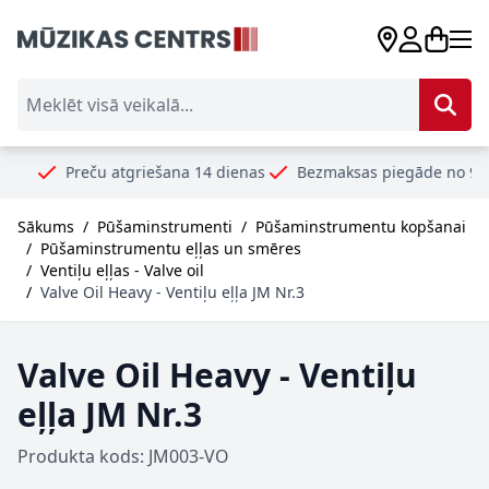
Skip to Content
Meklēt visā veikalā...
reču atgriešana 14 dienas
Bezmaksas piegāde no 99€
Droši
Sākums
/
Pūšaminstrumenti
/
Pūšaminstrumentu kopšanai
/
Pūšaminstrumentu eļļas un smēres
/
Ventiļu eļļas - Valve oil
/
Valve Oil Heavy - Ventiļu eļļa JM Nr.3
Valve Oil Heavy - Ventiļu
eļļa JM Nr.3
Produkta kods: JM003-VO