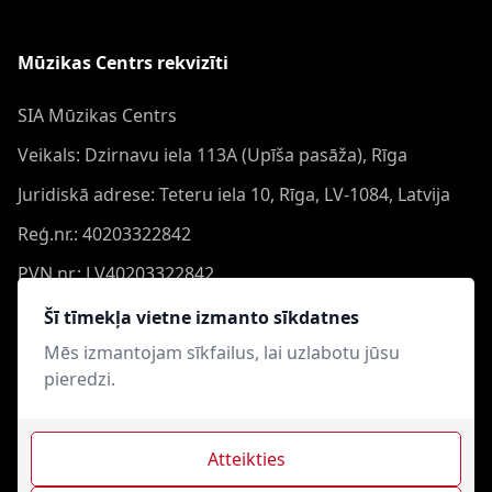
Mūzikas Centrs rekvizīti
SIA Mūzikas Centrs
Veikals: Dzirnavu iela 113A (Upīša pasāža), Rīga
Juridiskā adrese: Teteru iela 10, Rīga, LV-1084, Latvija
Reģ.nr.: 40203322842
PVN nr.: LV40203322842
Banka: Swedbank AS
Šī tīmekļa vietne izmanto sīkdatnes
Konts: LV44HABA0551050864473
Mēs izmantojam sīkfailus, lai uzlabotu jūsu
pieredzi.
Swift: HABALV22
Atteikties