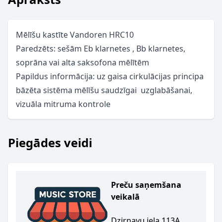
Mēlīšu kastīte Vandoren HRC10
Paredzēts: sešām Eb klarnetes , Bb klarnetes,
soprāna vai alta saksofona mēlītēm
Papildus informācija: uz gaisa cirkulācijas principa
bāzēta sistēma mēlīšu saudzīgai uzglabāšanai,
vizuāla mitruma kontrole
Piegādes veidi
Preču saņemšana
veikalā
Dzirnavu iela 113A,