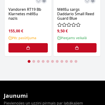
Vandoren RT19 Bb
Mēlīšu sargs
Klarnetes mēlīšu
Daddario Small Reed
nazis
Guard Blue
155,00 €
9,50 €
Pēc pasūtījuma
Pieejams veikalā
Jaunumi
Pievienojies un uzzini pirmais par labākajiem