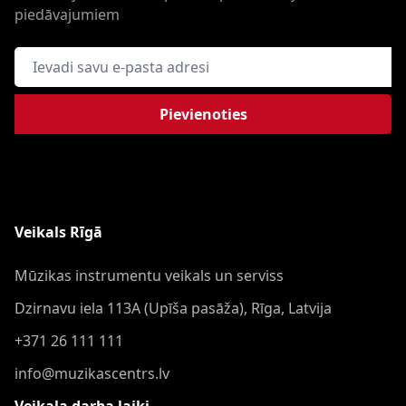
piedāvajumiem
E-pasta adrese
Pievienoties
Veikals Rīgā
Mūzikas instrumentu veikals un serviss
Dzirnavu iela 113A (Upīša pasāža), Rīga, Latvija
+371 26 111 111
info@muzikascentrs.lv