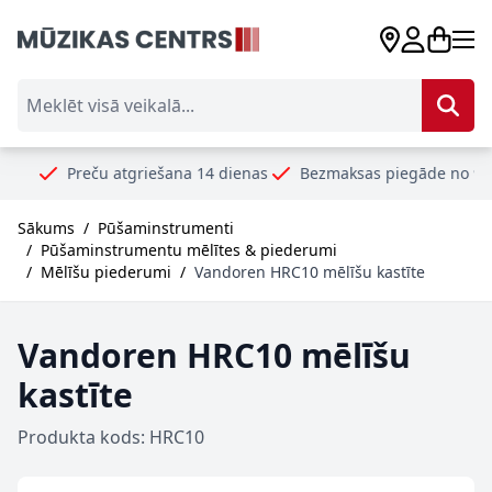
Skip to Content
Meklēt visā veikalā...
reču atgriešana 14 dienas
Bezmaksas piegāde no 99€
Droši
Sākums
/
Pūšaminstrumenti
/
Pūšaminstrumentu mēlītes & piederumi
/
Mēlīšu piederumi
/
Vandoren HRC10 mēlīšu kastīte
Vandoren HRC10 mēlīšu
kastīte
Produkta kods: HRC10