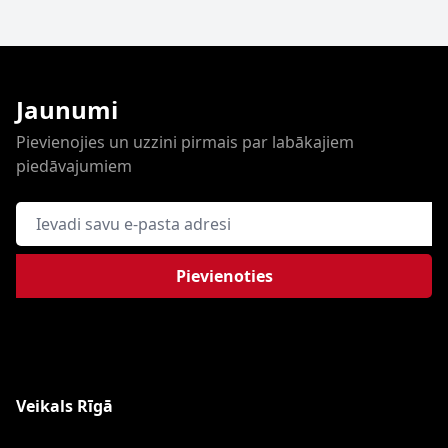
Jaunumi
Pievienojies un uzzini pirmais par labākajiem
piedāvajumiem
E-pasta adrese
Pievienoties
Veikals Rīgā