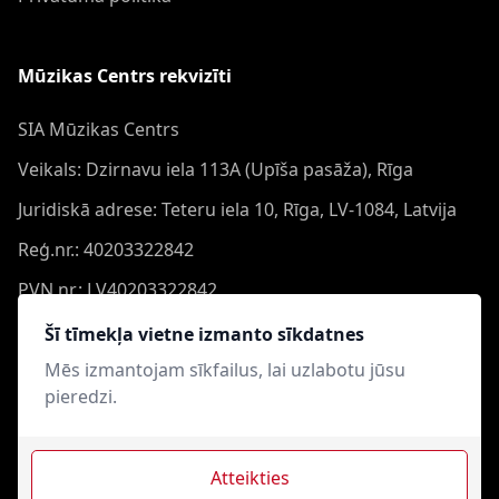
Mūzikas Centrs rekvizīti
SIA Mūzikas Centrs
Veikals: Dzirnavu iela 113A (Upīša pasāža), Rīga
Juridiskā adrese: Teteru iela 10, Rīga, LV-1084, Latvija
Reģ.nr.: 40203322842
PVN nr.: LV40203322842
Banka: Swedbank AS
Šī tīmekļa vietne izmanto sīkdatnes
Konts: LV44HABA0551050864473
Mēs izmantojam sīkfailus, lai uzlabotu jūsu
pieredzi.
Swift: HABALV22
Atteikties