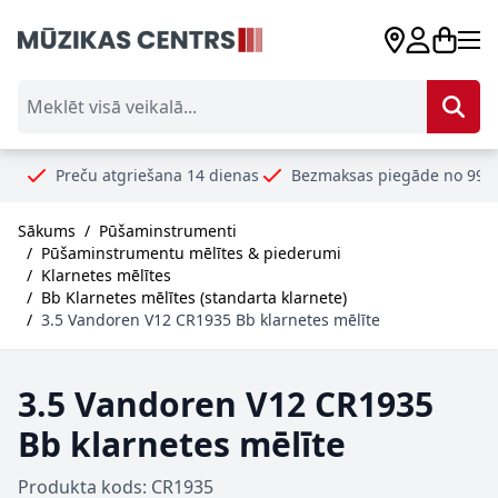
Skip to Content
Meklēt visā veikalā...
ču atgriešana 14 dienas
Bezmaksas piegāde no 99€
Droši 
Sākums
/
Pūšaminstrumenti
/
Pūšaminstrumentu mēlītes & piederumi
/
Klarnetes mēlītes
/
Bb Klarnetes mēlītes (standarta klarnete)
/
3.5 Vandoren V12 CR1935 Bb klarnetes mēlīte
3.5 Vandoren V12 CR1935
Bb klarnetes mēlīte
Produkta kods: CR1935