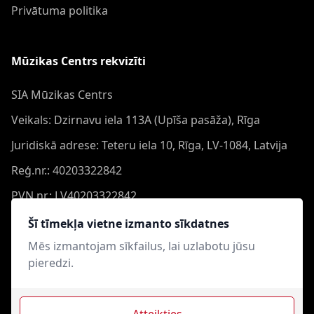
Privātuma politika
Mūzikas Centrs rekvizīti
SIA Mūzikas Centrs
Veikals: Dzirnavu iela 113A (Upīša pasāža), Rīga
Juridiskā adrese: Teteru iela 10, Rīga, LV-1084, Latvija
Reģ.nr.: 40203322842
PVN nr.: LV40203322842
Banka: Swedbank AS
Šī tīmekļa vietne izmanto sīkdatnes
Konts: LV44HABA0551050864473
Mēs izmantojam sīkfailus, lai uzlabotu jūsu
pieredzi.
Swift: HABALV22