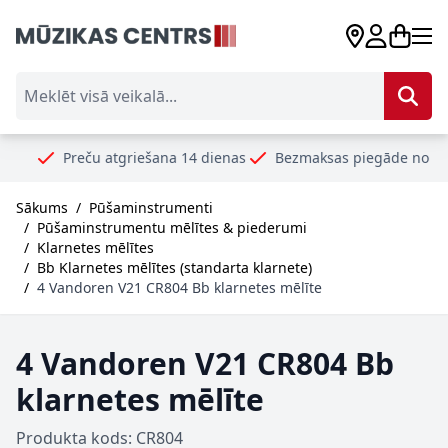
Skip to Content
Meklēt visā veikalā...
reču atgriešana 14 dienas
Bezmaksas piegāde no 99€
Droši
Sākums
/
Pūšaminstrumenti
/
Pūšaminstrumentu mēlītes & piederumi
/
Klarnetes mēlītes
/
Bb Klarnetes mēlītes (standarta klarnete)
/
4 Vandoren V21 CR804 Bb klarnetes mēlīte
4 Vandoren V21 CR804 Bb
klarnetes mēlīte
Produkta kods: CR804