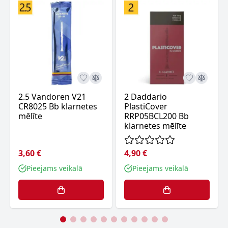
2.5 Vandoren V21
2 Daddario
CR8025 Bb klarnetes
PlastiCover
mēlīte
RRP05BCL200 Bb
klarnetes mēlīte
3,60 €
4,90 €
Pieejams veikalā
Pieejams veikalā