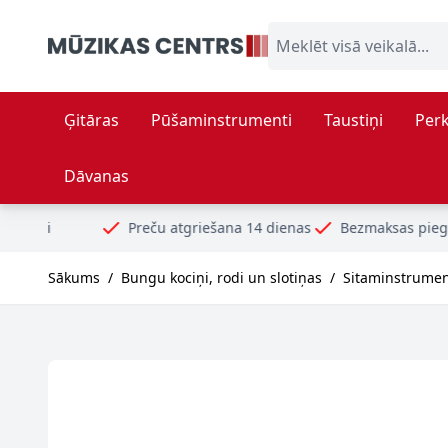
Skip to Content
Meklēt visā veikalā...
Ģitāras
Pūšaminstrumenti
Taustiņi
Perk
Dāvanas
Preču atgriešana 14 dienas
Bezmaksas piegāde no 99€
Dr
Sākums
/
Bungu kociņi, rodi un slotiņas
/
Sitaminstrumen