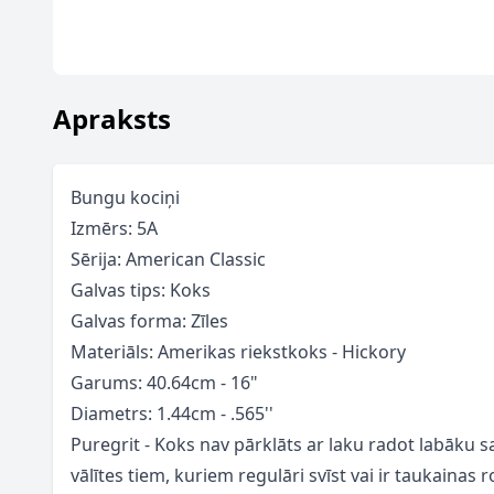
Apraksts
Bungu kociņi
Izmērs: 5A
Sērija: American Classic
Galvas tips: Koks
Galvas forma: Zīles
Materiāls: Amerikas riekstkoks - Hickory
Garums: 40.64cm - 16"
Diametrs: 1.44cm - .565''
Puregrit - Koks nav pārklāts ar laku radot labāku 
vālītes tiem, kuriem regulāri svīst vai ir taukainas r