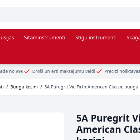
usijas
Sitaminstrumenti
Stīgu instrumenti
Skaņa
oši un ērti maksājumu veidi
Precīzi noliktavas atlikumi
ti
/
Bungu kociņi
/
5A Puregrit Vic Firth American Classic bungu 
5A Puregrit Vi
American Cla