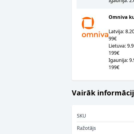
Igaunija: 2
Omniva kur
Latvija: 8.
99€
Lietuva: 9.
199€
Igaunija: 9
199€
Vairāk informāci
SKU
Ražotājs