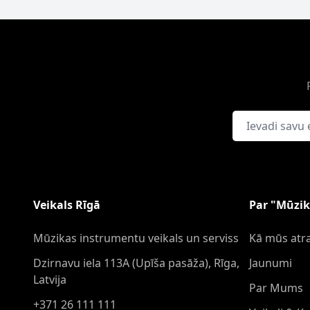
E-pasta adrese
Veikals Rīgā
Par "Mūzik
Mūzikas instrumentu veikals un serviss
Kā mūs atra
Dzirnavu iela 113A (Upīša pasāža), Rīga,
Jaunumi
Latvija
Par Mums
+371 26 111 111