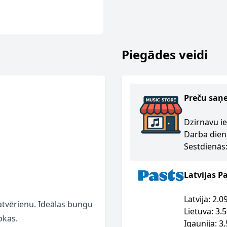
Piegādes veidi
Preču saņ
Dzirnavu ie
Darba dien
Sestdienās:
Latvijas P
Latvija: 2.
satvērienu. Ideālas bungu
Lietuva: 3.
okas.
Igaunija: 3