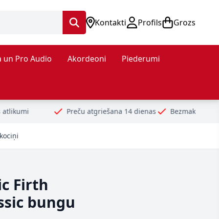
Kontakti
Profils
Grozs
 un Pro Audio
Akordeoni
Piederumi
Preču atgriešana 14 dienas
Bezmaksas piegāde no 99€
D
kociņi
c Firth
ssic bungu