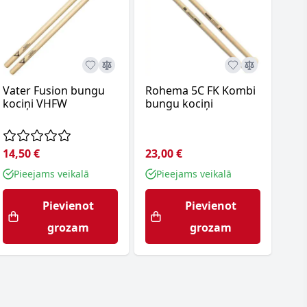
Vater Fusion bungu
Rohema 5C FK Kombi
Roh
kociņi VHFW
bungu kociņi
bun
14,50 €
23,00 €
23,
Pieejams veikalā
Pieejams veikalā
P
Pievienot
Pievienot
grozam
grozam