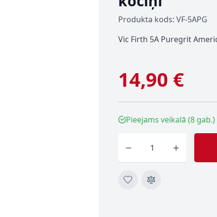
kociņi
Produkta kods: VF-5APG
Vic Firth 5A Puregrit Ameri
14,90 €
Pieejams veikalā (8 gab.)
Skaits