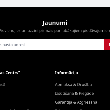
Jaunumi
Pievienojies un uzzini pirmais par labākajiem piedāvajumie
as Centrs"
Informācija
st!
Apmaksa & Drošība
Izsūtīšana & Piegāde
Garantija & Atgriešana