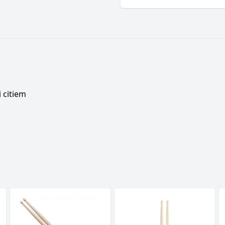
 citiem