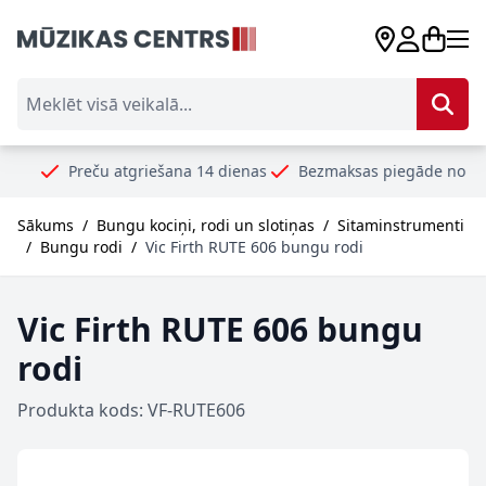
Skip to Content
Meklēt visā veikalā...
Preču atgriešana 14 dienas
Bezmaksas piegāde no 99€
Dro
Sākums
/
Bungu kociņi, rodi un slotiņas
/
Sitaminstrumenti
/
Bungu rodi
/
Vic Firth RUTE 606 bungu rodi
Vic Firth RUTE 606 bungu
rodi
Produkta kods: VF-RUTE606