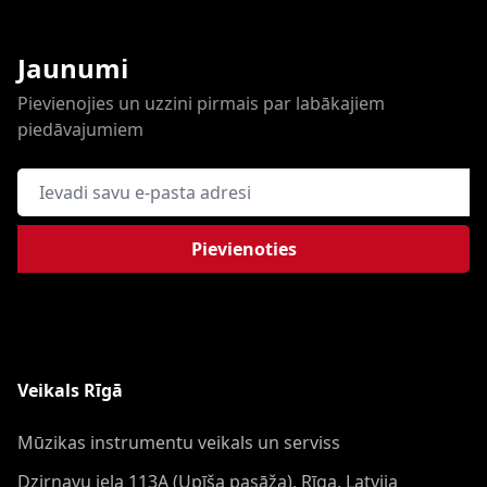
Jaunumi
Pievienojies un uzzini pirmais par labākajiem
piedāvajumiem
E-pasta adrese
Pievienoties
Veikals Rīgā
Mūzikas instrumentu veikals un serviss
Dzirnavu iela 113A (Upīša pasāža), Rīga, Latvija