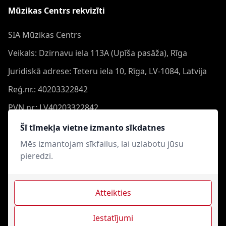
Mūzikas Centrs rekvizīti
SIA Mūzikas Centrs
Veikals: Dzirnavu iela 113A (Upīša pasāža), Rīga
Juridiskā adrese: Teteru iela 10, Rīga, LV-1084, Latvija
Reģ.nr.: 40203322842
PVN nr.: LV40203322842
Banka: Swedbank AS
Šī tīmekļa vietne izmanto sīkdatnes
Konts: LV44HABA0551050864473
Mēs izmantojam sīkfailus, lai uzlabotu jūsu
pieredzi.
Swift: HABALV22
Atteikties
Iestatījumi