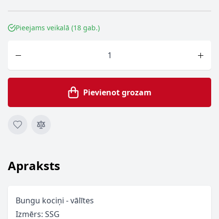
Pieejams veikalā (18 gab.)
Skaits
Pievienot grozam
Apraksts
Bungu kociņi - vālītes
Izmērs: SSG