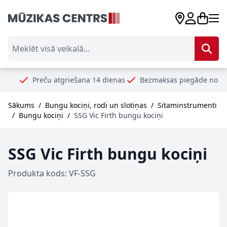
Skip to Content
Meklēt visā veikalā...
Preču atgriešana 14 dienas
Bezmaksas piegāde no 99€
Dr
Sākums
/
Bungu kociņi, rodi un slotiņas
/
Sitaminstrumenti
/
Bungu kociņi
/
SSG Vic Firth bungu kociņi
SSG Vic Firth bungu kociņi
Produkta kods: VF-SSG