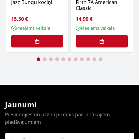
Jazz Bungu kociņi
Firth 7A American
Classic
15,50 €
14,90 €
Pieejams veikalā
Pieejams veikalā
Jaunumi
Pievienojies un uzzini pirmais par labākajiem
piedāvajumiem
E-pasta adrese