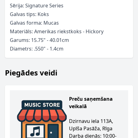
Sērija: Signature Series
Galvas tips: Koks
Galvas forma: Mucas
Materiāls: Amerikas riekstkoks - Hickory
Garums:
15.75" - 40.01cm
Diametrs:
.550" - 1.4cm
Piegādes veidi
Preču saņemšana
veikalā
Dzirnavu iela 113A,
Upīša Pasāža, Rīga
Darba dienās: 10:00-