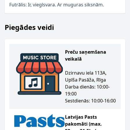
Futrālis: Ir, vieglsvara. Ar muguras siksnām.
Piegādes veidi
Preču saņemšana
veikalā
Dzirnavu iela 113A,
Upīša Pasāža, Rīga
Darba dienās: 10:00-
19:00
Sestdienās: 10:00-16:00
Latvijas Pasts
pakomāti (max.