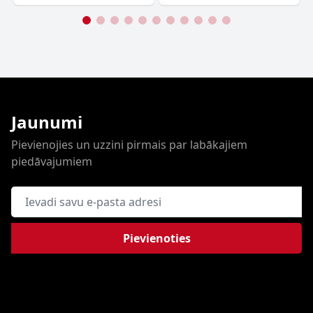
Jaunumi
Pievienojies un uzzini pirmais par labākajiem
piedāvajumiem
E-pasta adrese
Pievienoties