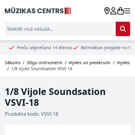
Skip to Content
Meklēt visā veikalā...
ču atgriešana 14 dienas
Bezmaksas piegāde no 99€
Droši u
Sākums
/
Stīgu instrumenti
/
Vijoles un piederumi
/
Vijoles
/
1/8 Vijole Soundsation VSVI-18
1/8 Vijole Soundsation
VSVI-18
Produkta kods: VSVI-18