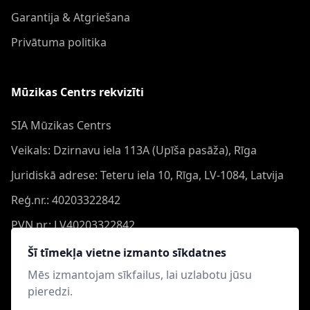
Garantija & Atgriešana
Privātuma politika
Mūzikas Centrs rekvizīti
SIA Mūzikas Centrs
Veikals: Dzirnavu iela 113A (Upīša pasāža), Rīga
Juridiskā adrese: Teteru iela 10, Rīga, LV-1084, Latvija
Reģ.nr.: 40203322842
PVN nr.: LV40203322842
Banka: Swedbank AS
Šī tīmekļa vietne izmanto sīkdatnes
Konts: LV44HABA0551050864473
Mēs izmantojam sīkfailus, lai uzlabotu jūsu
pieredzi.
Swift: HABALV22