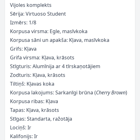
Vijoles komplekts
Sērija: Virtuoso Student
Izmērs: 1/8
Korpusa virsma: Egle, masīvkoka
Korpusa sāni un apakša: Kļava, masīvkoka
Grifs: Kļava
Grifa virsma: Kļava, krāsots
Stīgturis: Alumīnija ar 4 tīrskaņotājiem
Zodturis: Kļava, krāsots
Tiltiņš: Kļavas koka
Korpusa lakojums: Sarkanīgi brūna (
Cherry Brown
)
Korpusa ribas: Kļava
Tapas: Kļava, krāsots
Stīgas: Standarta, ražotāja
Lociņš: Ir
Kalifonijs: Ir