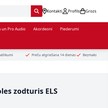
Kontakti
Profils
Grozs
 un Pro Audio
Akordeoni
Piederumi
Preču atgriešana 14 dienas
Bezmaksas piegāde no 99€
Dr
oles zodturis ELS