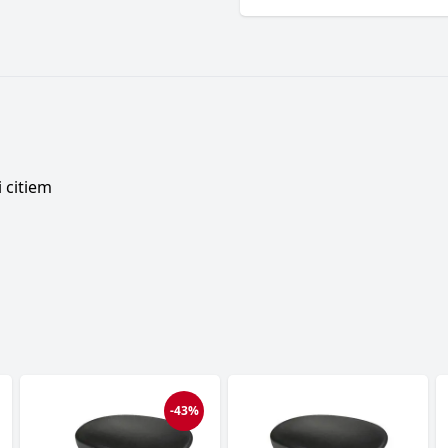
 citiem
-43%