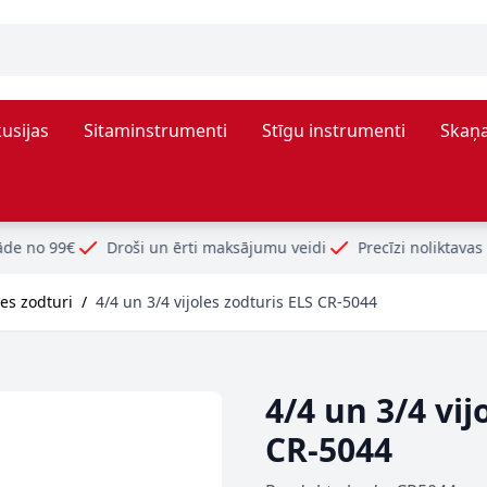
usijas
Sitaminstrumenti
Stīgu instrumenti
Skaņa
ši un ērti maksājumu veidi
Precīzi noliktavas atlikumi
les zodturi
/
4/4 un 3/4 vijoles zodturis ELS CR-5044
4/4 un 3/4 vij
CR-5044