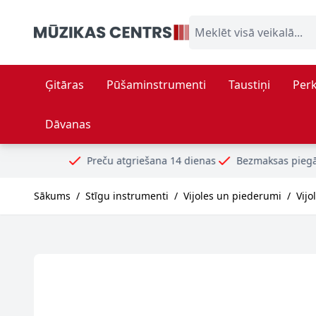
Skip to Content
Meklēt visā veikalā...
Ģitāras
Pūšaminstrumenti
Taustiņi
Perk
Dāvanas
Preču atgriešana 14 dienas
Bezmaksas piegāde no 99€
Dro
Sākums
/
Stīgu instrumenti
/
Vijoles un piederumi
/
Vijo