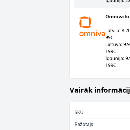
Igaunija: 2
Omniva kur
Latvija: 8.
99€
Lietuva: 9.
199€
Igaunija: 9
199€
Vairāk informāci
SKU
Ražotājs