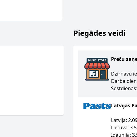
Piegādes veidi
Preču saņ
Dzirnavu ie
Darba dien
Sestdienās:
Latvijas P
Latvija: 2.
Lietuva: 3.
Igaunija: 3