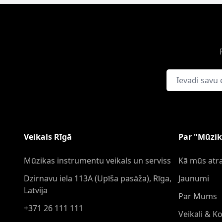
E-pasta adrese
Veikals Rīgā
Par "Mūzik
Mūzikas instrumentu veikals un serviss
Kā mūs atra
Dzirnavu iela 113A (Upīša pasāža), Rīga,
Jaunumi
Latvija
Par Mums
+371 26 111 111
Veikali & K