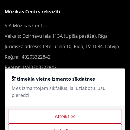
Mūzikas Centrs rekvizīti
SIA Mūzikas Centrs
Veikals: Dzirnavu iela 113A (Upīša pasāža), Rīga
Juridiskā adrese: Teteru iela 10, Rīga, LV-1084, Latvija
Reģ.nr.: 40203322842
PVN nr.: LV40203322842
Banka: Swedbank AS
Šī tīmekļa vietne izmanto sīkdatnes
Konts: LV44HABA0551050864473
Mēs izmantojam sīkfailus, lai uzlabotu jūsu
pieredzi.
Swift: HABALV22
Atteikties