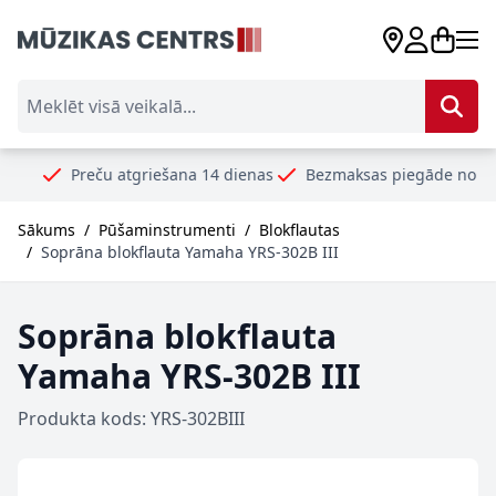
Skip to Content
Meklēt visā veikalā...
Preču atgriešana 14 dienas
Bezmaksas piegāde no 99€
Droš
Sākums
/
Pūšaminstrumenti
/
Blokflautas
/
Soprāna blokflauta Yamaha YRS-302B III
Soprāna blokflauta
Yamaha YRS-302B III
Produkta kods: YRS-302BIII