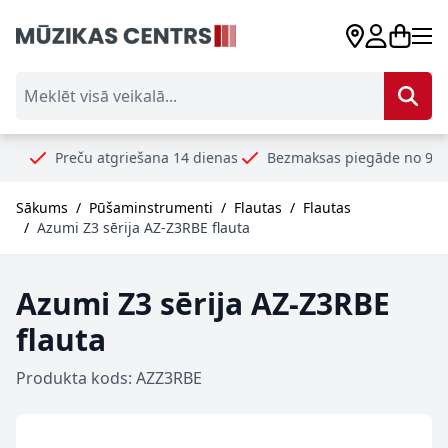
Skip to Content
Meklēt visā veikalā...
eču atgriešana 14 dienas
Bezmaksas piegāde no 99€
Droši 
Sākums
/
Pūšaminstrumenti
/
Flautas
/
Flautas
/
Azumi Z3 sērija AZ-Z3RBE flauta
Azumi Z3 sērija AZ-Z3RBE
flauta
Produkta kods: AZZ3RBE