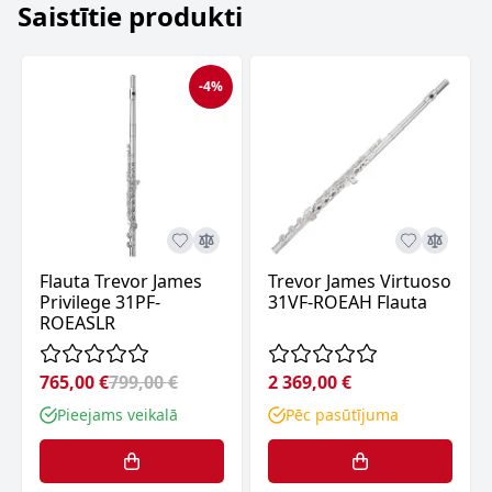
Saistītie produkti
-4%
Flauta Trevor James
Trevor James Virtuoso
Privilege 31PF-
31VF-ROEAH Flauta
ROEASLR
765,00 €
799,00 €
2 369,00 €
Pieejams veikalā
Pēc pasūtījuma