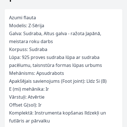
Azumi flauta
Modelis: Z-Sērija
Galva: Sudraba, Altus galva - ražota Japānā,
meistara roku darbs
Korpuss: Sudraba
Lūpa: 925 proves sudraba lūpa ar sudraba
pacēlumu, taisnstūra formas lūpas urbums
Mehānisms: Apsudrabots
Apakšējais savienojums (Foot joint): Līdz Si (B)
E (mi) mehānika: Ir
Vārstuļi: Atvērtie
Offset G(sol): Ir
Komplektā: Instrumenta kopšanas līdzekļi un
futlāris ar pārvalku