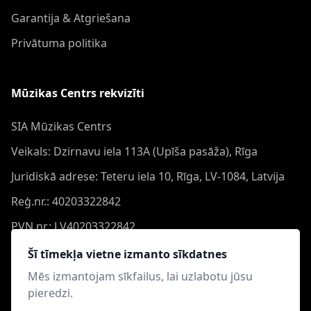
Garantija & Atgriešana
Privātuma politika
Mūzikas Centrs rekvizīti
SIA Mūzikas Centrs
Veikals: Dzirnavu iela 113A (Upīša pasāža), Rīga
Juridiskā adrese: Teteru iela 10, Rīga, LV-1084, Latvija
Reģ.nr.: 40203322842
PVN nr.: LV40203322842
Banka: Swedbank AS
Šī tīmekļa vietne izmanto sīkdatnes
Konts: LV44HABA0551050864473
Mēs izmantojam sīkfailus, lai uzlabotu jūsu
pieredzi.
Swift: HABALV22