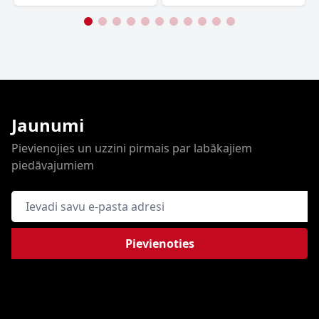
Jaunumi
Pievienojies un uzzini pirmais par labākajiem
piedāvajumiem
E-pasta adrese
Pievienoties