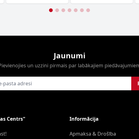
Jaunumi
Pievienojies un uzzini pirmais par labākajiem piedāvajumie
as Centrs"
Informācija
st!
Apmaksa & Drošība