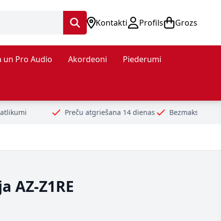
Kontakti
Profils
Grozs
 un Pro Audio
Akordeoni
Piederumi
Preču atgriešana 14 dienas
Bezmaksas piegāde no 99€
D
ja AZ-Z1RE