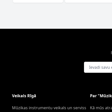
E-pasta adrese
Veikals Rīgā
Par "Mūzik
Mūzikas instrumentu veikals un serviss
Kā mūs atra