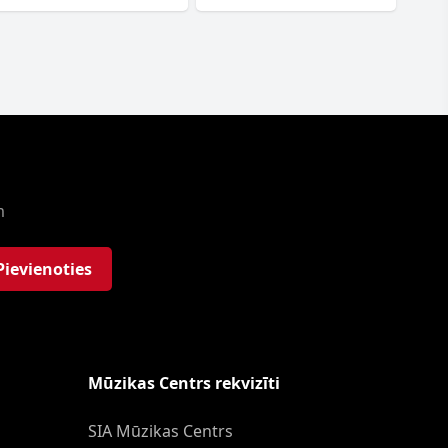
m
Pievienoties
Mūzikas Centrs rekvizīti
SIA Mūzikas Centrs