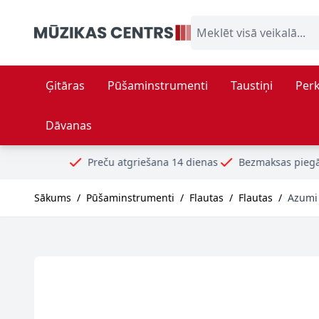
Skip to Content
Meklēt visā veikalā...
Ģitāras
Pūšaminstrumenti
Taustiņi
Perk
Dāvanas
Preču atgriešana 14 dienas
Bezmaksas piegāde no 99€
Dr
Sākums
/
Pūšaminstrumenti
/
Flautas
/
Flautas
/
Azumi 