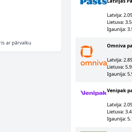
Latvijas P
Latvija: 2.
Lietuva: 3.
Igaunija: 3
is ar pārvalku
Omniva p
Latvija: 2.
Lietuva: 5.
Igaunija: 5
Venipak p
Latvija: 2.
Lietuva: 3.
Igaunija: 5