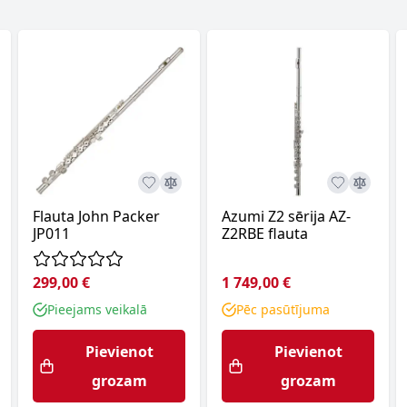
Flauta John Packer
Azumi Z2 sērija AZ-
JP011
Z2RBE flauta
299,00 €
1 749,00 €
Pieejams veikalā
Pēc pasūtījuma
Pievienot
Pievienot
grozam
grozam