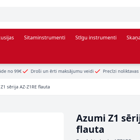
usijas
Sitaminstrumenti
Stīgu instrumenti
Skaņa
oši un ērti maksājumu veidi
Precīzi noliktavas atlikumi
Z1 sērija AZ-Z1RE flauta
Azumi Z1 sēri
flauta