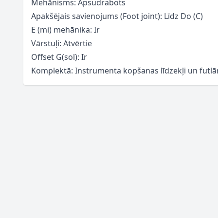
Mehānisms: Apsudrabots
Apakšējais savienojums (Foot joint): Līdz Do (C)
E (mi) mehānika: Ir
Vārstuļi: Atvērtie
Offset G(sol): Ir
Komplektā: Instrumenta kopšanas līdzekļi un futlār