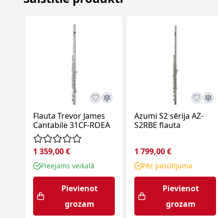
Flauta Trevor James
Azumi S2 sērija AZ-
Cantabile 31CF-ROEA
S2RBE flauta
1 359,00 €
1 799,00 €
Pieejams veikalā
Pēc pasūtījuma
Pievienot
Pievienot
grozam
grozam