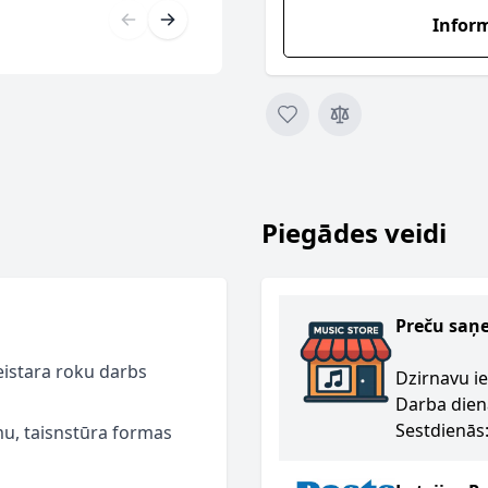
Infor
Piegādes veidi
Preču saņ
eistara roku darbs
Dzirnavu ie
Darba dien
Sestdienās:
u, taisnstūra formas