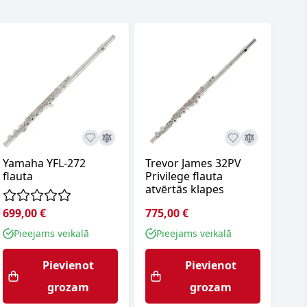
Yamaha YFL-272
Trevor James 32PV
Tre
flauta
Privilege flauta
Pri
atvērtās klapes
699,00 €
775,00 €
775
Pieejams veikalā
Pieejams veikalā
P
Pievienot
Pievienot
grozam
grozam