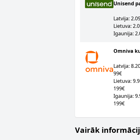
Unisend p
Latvija: 2.
Lietuva: 2.
Igaunija: 2
Omniva kur
Latvija: 8.
99€
Lietuva: 9.
199€
Igaunija: 9
199€
Vairāk informāci