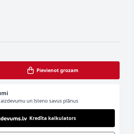
Pievienot grozam
umi
o aizdevumu un īsteno savus plānus
Kredīta kalkulators