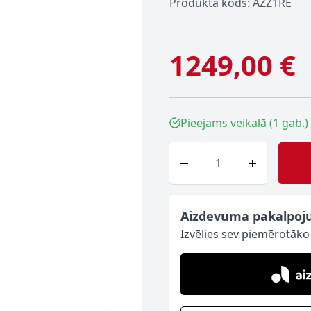
Produkta kods: AZZ1RE
1249,00 €
Pieejams veikalā (1 gab.)
Skaits
Aizdevuma pakalpoj
Izvēlies sev piemērotāk