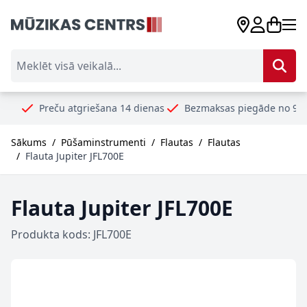
Skip to Content
Meklēt visā veikalā...
reču atgriešana 14 dienas
Bezmaksas piegāde no 99€
Droš
Sākums
/
Pūšaminstrumenti
/
Flautas
/
Flautas
/
Flauta Jupiter JFL700E
Flauta Jupiter JFL700E
Produkta kods: JFL700E