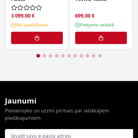
3 099,00 €
699,00 €
Pēc pasūtījuma
Pieejams veikalā
Jaunumi
Pievienojies un uzzini pirmais par labākajiem
piedāvajumiem
E-pasta adrese