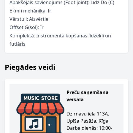
Apakšējais savienojums (Foot joint): Līdz Do (C)
E (mi) mehānika: Ir
Vārstuļi: Aizvērtie
Offset G(sol): Ir
Komplektā: Instrumenta kopšanas līdzekļi un
futlāris
Piegādes veidi
Preču saņemšana
veikalā
Dzirnavu iela 113A,
Upīša Pasāža, Rīga
Darba dienās: 10:00-