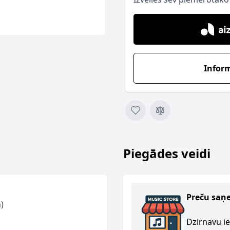
Infor
Piegādes veidi
Preču saņ
)
Dzirnavu ie