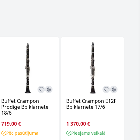
Buffet Crampon
Buffet Crampon E12F
Yam
Prodige Bb klarnete
Bb klarnete 17/6
kla
18/6
719,00 €
1 370,00 €
1 0
Pēc pasūtījuma
Pieejams veikalā
P