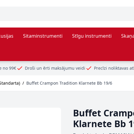
usijas
Sitaminstrumenti
Stīgu instrumenti
Skaņa
i un ērti maksājumu veidi
Precīzi noliktavas atlikumi
Standarta)
/
Buffet Crampon Tradition Klarnete Bb 19/6
Buffet Cramp
Klarnete Bb 1