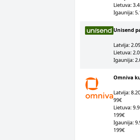
Lietuva: 3.
Igaunija: 5
Unisend p
Latvija: 2.
Lietuva: 2.
Igaunija: 2
Omniva kur
Latvija: 8.
99€
Lietuva: 9.
199€
Igaunija: 9
199€