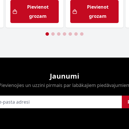
Pievienot
Pievienot
grozam
grozam
Jaunumi
Pievienojies un uzzini pirmais par labākajiem piedāvajumie