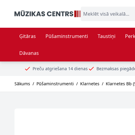
Skip to Content
Meklēt visā veikalā...
Ģitāras
Pūšaminstrumenti
Taustiņi
Perk
Dāvanas
Preču atgriešana 14 dienas
Bezmaksas piegāde no 99€
Droš
Sākums
/
Pūšaminstrumenti
/
Klarnetes
/
Klarnetes Bb (