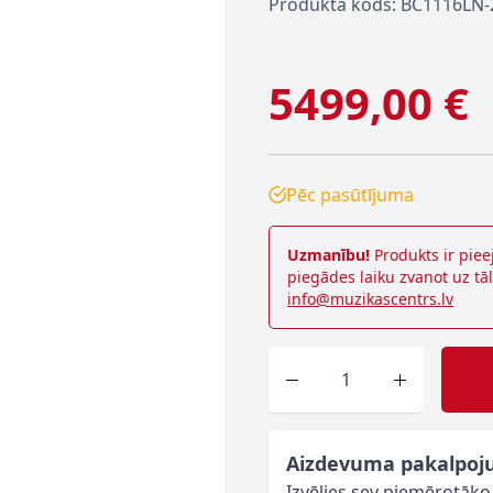
Produkta kods: BC1116LN-
5499,00 €
Pēc pasūtījuma
Uzmanību!
Produkts ir piee
piegādes laiku zvanot uz tā
info@muzikascentrs.lv
Skaits
Aizdevuma pakalpoj
Izvēlies sev piemērotāk