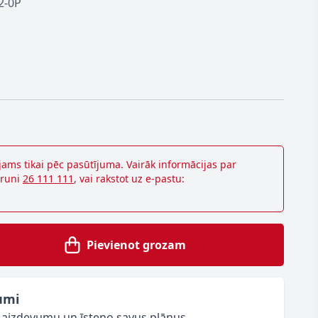
2-0P
jams tikai pēc pasūtījuma. Vairāk informācijas par
lruni
26 111 111
, vai rakstot uz e-pastu:
Pievienot grozam
umi
o aizdevumu un īsteno savus plānus