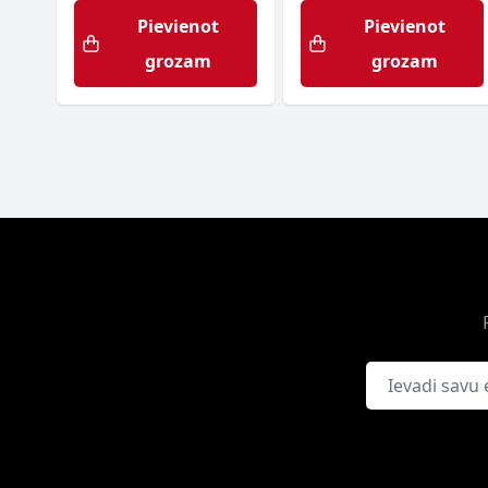
Pievienot
Pievienot
grozam
grozam
E-pasta adrese