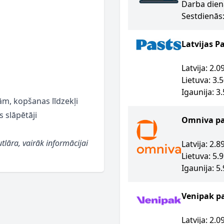
Darba dien
Sestdienās:
Latvijas P
Latvija: 2.
Lietuva: 3.
Igaunija: 3
m, kopšanas līdzekļi
s slāpētāji
Omniva p
utlāra, vairāk informācijai
Latvija: 2.
Lietuva: 5.
Igaunija: 5
Venipak p
Latvija: 2.