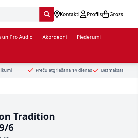
Kontakti
Profils
Grozs
 un Pro Audio
Akordeoni
Piederumi
Preču atgriešana 14 dienas
Bezmaksas piegāde no 99€
Dro
on Tradition
9/6