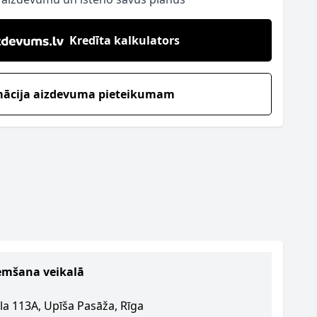
Kredīta kalkulators
mācija aizdevuma pieteikumam
emšana veikalā
la 113A, Upīša Pasāža, Rīga