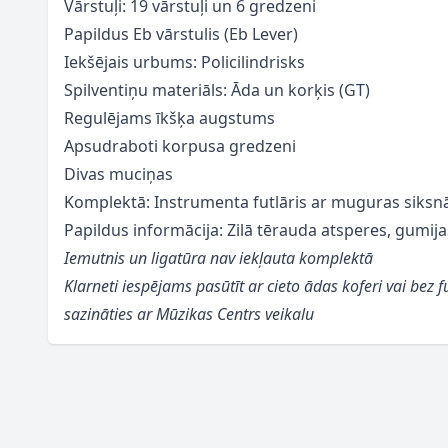
Vārstuļi: 19 vārstuļi un 6 gredzeni
Papildus Eb vārstulis (Eb Lever)
Iekšējais urbums: Policilindrisks
Spilventiņu materiāls: Āda un korķis (GT)
Regulējams īkšķa augstums
Apsudraboti korpusa gredzeni
Divas muciņas
Komplektā: Instrumenta futlāris ar muguras siksnā
Papildus informācija: Zilā tērauda atsperes, gumija
Iemutnis un ligatūra nav iekļauta komplektā
Klarneti iespējams pasūtīt ar cieto ādas koferi vai bez f
sazināties ar Mūzikas Centrs veikalu