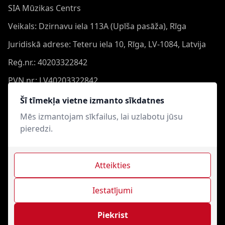
SIA Mūzikas Centrs
Veikals: Dzirnavu iela 113A (Upīša pasāža), Rīga
Juridiskā adrese: Teteru iela 10, Rīga, LV-1084, Latvija
Reģ.nr.: 40203322842
PVN nr.: LV40203322842
Banka: Swedbank AS
Šī tīmekļa vietne izmanto sīkdatnes
Konts: LV44HABA0551050864473
Mēs izmantojam sīkfailus, lai uzlabotu jūsu
pieredzi.
Swift: HABALV22
Atteikties
Iestatījumi
Mūzikas Centrs © 2021-2026. Visas tiesības aizsargātas.
Interneta veikala izveide - Magecode
.
Piekrist