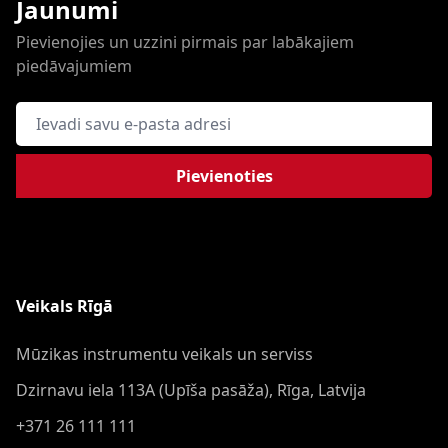
Jaunumi
Pievienojies un uzzini pirmais par labākajiem
piedāvajumiem
E-pasta adrese
Pievienoties
Veikals Rīgā
Mūzikas instrumentu veikals un serviss
Dzirnavu iela 113A (Upīša pasāža), Rīga, Latvija
+371 26 111 111