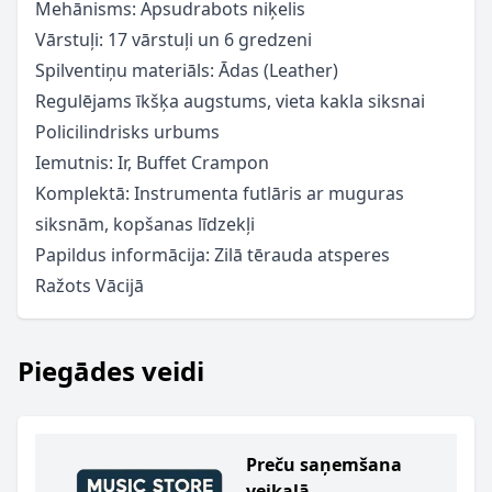
Mehānisms: Apsudrabots niķelis
Vārstuļi: 17 vārstuļi un 6 gredzeni
Spilventiņu materiāls: Ādas (Leather)
Regulējams īkšķa augstums, vieta kakla siksnai
Policilindrisks urbums
Iemutnis: Ir, Buffet Crampon
Komplektā: Instrumenta futlāris ar muguras
siksnām, kopšanas līdzekļi
Papildus informācija: Zilā tērauda atsperes
Ražots Vācijā
Piegādes veidi
Preču saņemšana
veikalā