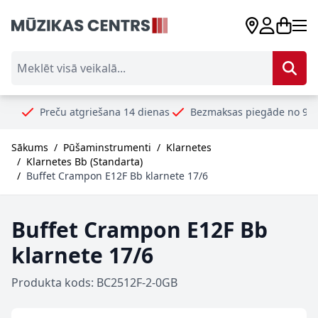
Skip to Content
Meklēt visā veikalā...
eču atgriešana 14 dienas
Bezmaksas piegāde no 99€
Droši 
Sākums
/
Pūšaminstrumenti
/
Klarnetes
/
Klarnetes Bb (Standarta)
/
Buffet Crampon E12F Bb klarnete 17/6
Buffet Crampon E12F Bb
klarnete 17/6
Produkta kods: BC2512F-2-0GB