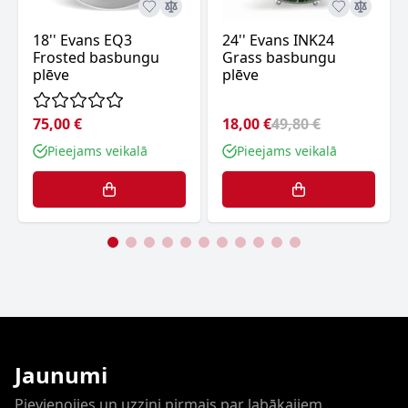
18'' Evans EQ3
24'' Evans INK24
Frosted basbungu
Grass basbungu
plēve
plēve
75,00 €
18,00 €
49,80 €
Pieejams veikalā
Pieejams veikalā
Jaunumi
Pievienojies un uzzini pirmais par labākajiem