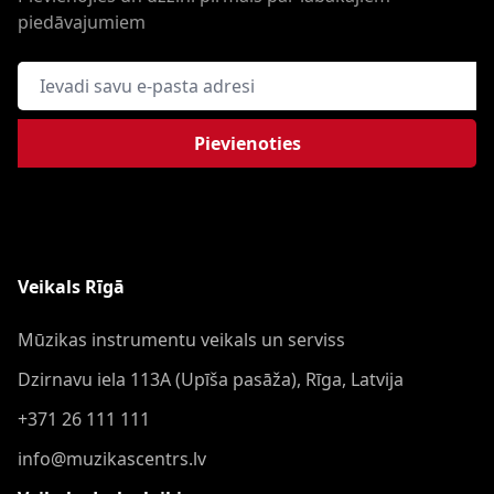
piedāvajumiem
E-pasta adrese
Pievienoties
Veikals Rīgā
Mūzikas instrumentu veikals un serviss
Dzirnavu iela 113A (Upīša pasāža), Rīga, Latvija
+371 26 111 111
info@muzikascentrs.lv