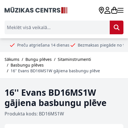
Skip to Content
Meklēt visā veikalā...
Preču atgriešana 14 dienas
Bezmaksas piegāde no 99€
Dr
Sākums
/
Bungu plēves
/
Sitaminstrumenti
/
Basbungu plēves
/
16'' Evans BD16MS1W gājiena basbungu plēve
16'' Evans BD16MS1W
gājiena basbungu plēve
Produkta kods: BD16MS1W