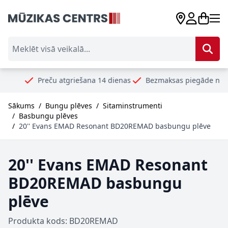
Skip to Content
Meklēt visā veikalā...
Preču atgriešana 14 dienas
Bezmaksas piegāde no 99€
Dro
Sākums
/
Bungu plēves
/
Sitaminstrumenti
/
Basbungu plēves
/
20'' Evans EMAD Resonant BD20REMAD basbungu plēve
20'' Evans EMAD Resonant
BD20REMAD basbungu
plēve
Produkta kods: BD20REMAD