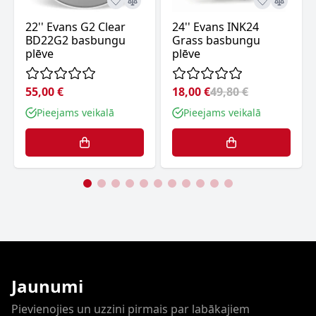
22'' Evans G2 Clear
24'' Evans INK24
BD22G2 basbungu
Grass basbungu
plēve
plēve
55,00 €
18,00 €
49,80 €
Pieejams veikalā
Pieejams veikalā
Jaunumi
Pievienojies un uzzini pirmais par labākajiem