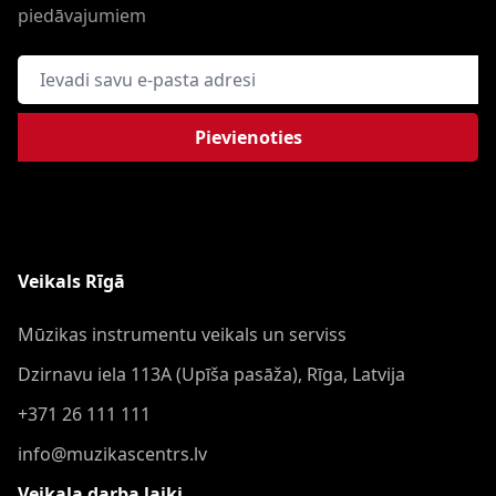
piedāvajumiem
E-pasta adrese
Pievienoties
Veikals Rīgā
Mūzikas instrumentu veikals un serviss
Dzirnavu iela 113A (Upīša pasāža), Rīga, Latvija
+371 26 111 111
info@muzikascentrs.lv
Veikala darba laiki