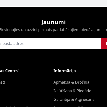
Jaunumi
Pievienojies un uzzini pirmais par labākajiem piedāvajumie
as Centrs"
Informācija
st!
Apmaksa & Drošība
Izsūtīšana & Piegāde
Garantija & Atgriešana