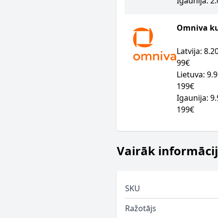
Igaunija: 2
Omniva kur
Latvija: 8.
99€
Lietuva: 9.
199€
Igaunija: 9
199€
Vairāk informāci
SKU
Ražotājs