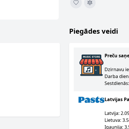
Piegādes veidi
Preču saņ
Dzirnavu ie
Darba dien
Sestdienās:
Latvijas P
Latvija: 2.
Lietuva: 3.
Igaunija: 3