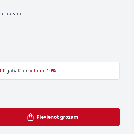
 Hornbeam
0 €
gabalā un
ietaupi 10%
Pievienot grozam