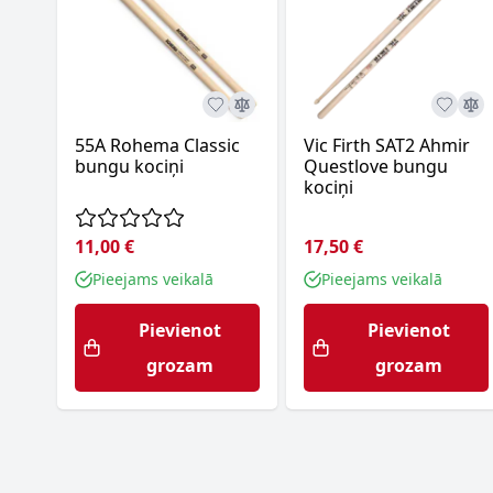
55A Rohema Classic
Vic Firth SAT2 Ahmir
bungu kociņi
Questlove bungu
kociņi
11,00 €
17,50 €
Pieejams veikalā
Pieejams veikalā
Pievienot
Pievienot
grozam
grozam