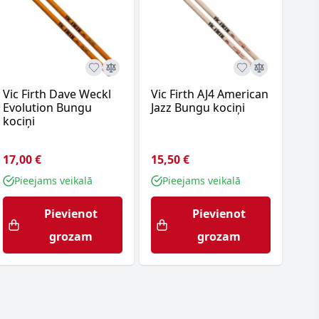
Vic Firth Dave Weckl
Vic Firth AJ4 American
7A 
Evolution Bungu
Jazz Bungu kociņi
Pro
kociņi
bun
17,00 €
15,50 €
15,
Pieejams veikalā
Pieejams veikalā
P
Pievienot
Pievienot
grozam
grozam