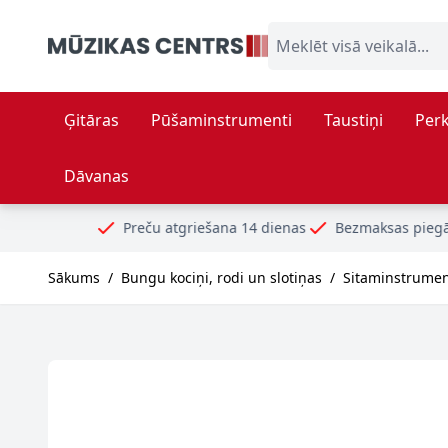
Skip to Content
Meklēt visā veikalā...
Ģitāras
Pūšaminstrumenti
Taustiņi
Perk
Dāvanas
Preču atgriešana 14 dienas
Bezmaksas piegāde no 99€
Dr
Sākums
/
Bungu kociņi, rodi un slotiņas
/
Sitaminstrumen