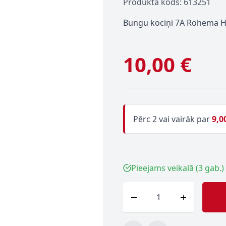
Produkta kods: 613251
Bungu kociņi 7A Rohema
10,00 €
Pērc 2 vai vairāk par
9,0
Pieejams veikalā (3 gab.)
Skaits