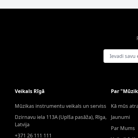
E-pasta adrese
Veikals Rīgā
Par "Mūzik
Mūzikas instrumentu veikals un serviss
Kā mūs atra
Dzirnavu iela 113A (Upīša pasāža), Rīga,
Jaunumi
Latvija
Par Mums
+371 26 111 111