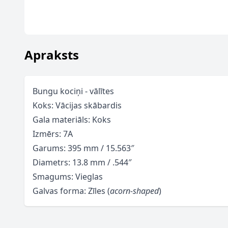
Apraksts
Bungu kociņi - vālītes
Koks: Vācijas skābardis
Gala materiāls: Koks
Izmērs: 7A
Garums: 395 mm / 15.563″
Diametrs: 13.8 mm / .544″
Smagums: Vieglas
Galvas forma: Zīles (
acorn-shaped
)