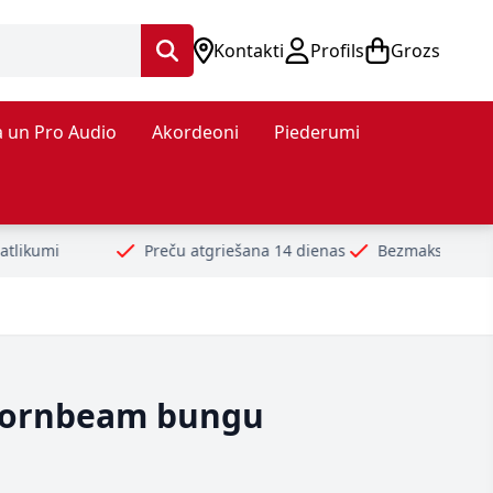
Kontakti
Profils
Grozs
 un Pro Audio
Akordeoni
Piederumi
Preču atgriešana 14 dienas
Bezmaksas piegāde no 99€
D
ornbeam bungu