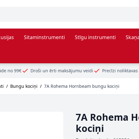
usijas
Sitaminstrumenti
Stīgu instrumenti
Skaņa
oši un ērti maksājumu veidi
Precīzi noliktavas atlikumi
ti
/
Bungu kociņi
/
7A Rohema Hornbeam bungu kociņi
7A Rohema H
kociņi