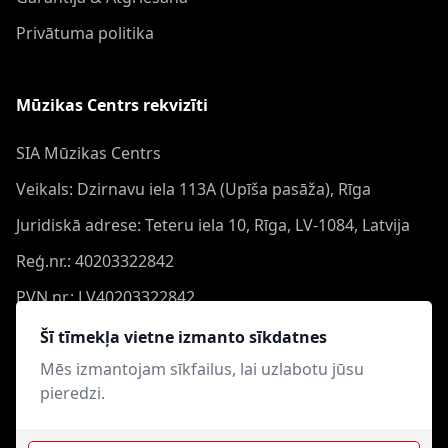
Privātuma politika
Mūzikas Centrs rekvizīti
SIA Mūzikas Centrs
Veikals: Dzirnavu iela 113A (Upīša pasāža), Rīga
Juridiskā adrese: Teteru iela 10, Rīga, LV-1084, Latvija
Reģ.nr.: 40203322842
PVN nr.: LV40203322842
Banka: Swedbank AS
Šī tīmekļa vietne izmanto sīkdatnes
Konts: LV44HABA0551050864473
Mēs izmantojam sīkfailus, lai uzlabotu jūsu
pieredzi.
Swift: HABALV22