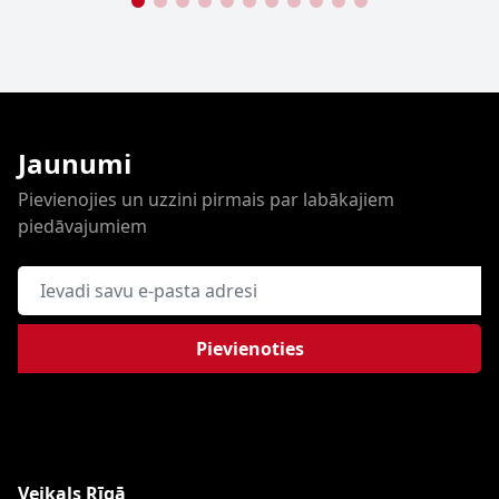
Jaunumi
Pievienojies un uzzini pirmais par labākajiem
piedāvajumiem
E-pasta adrese
Pievienoties
Veikals Rīgā