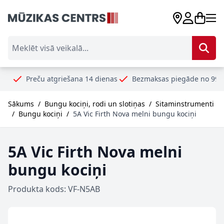
Skip to Content
Meklēt visā veikalā...
ču atgriešana 14 dienas
Bezmaksas piegāde no 99€
Droši 
Sākums
/
Bungu kociņi, rodi un slotiņas
/
Sitaminstrumenti
/
Bungu kociņi
/
5A Vic Firth Nova melni bungu kociņi
5A Vic Firth Nova melni
bungu kociņi
Produkta kods: VF-N5AB