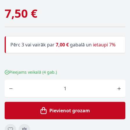
7,50 €
Pērc 3 vai vairāk par
7,00 €
gabalā un
ietaupi 7%
Pieejams veikalā (4 gab.)
Skaits
Pievienot grozam