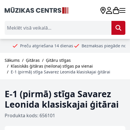
Skip to Content
Meklēt visā veikalā...
Preču atgriešana 14 dienas
Bezmaksas piegāde no 99€
Dr
Sākums
/
Ģitāras
/
Ģitāru stīgas
/
Klasiskās ģitāras (neilona) stīgas pa vienai
/
E-1 (pirmā) stīga Savarez Leonida klasiskajai ģitārai
E-1 (pirmā) stīga Savarez
Leonida klasiskajai ģitārai
Produkta kods: 656101