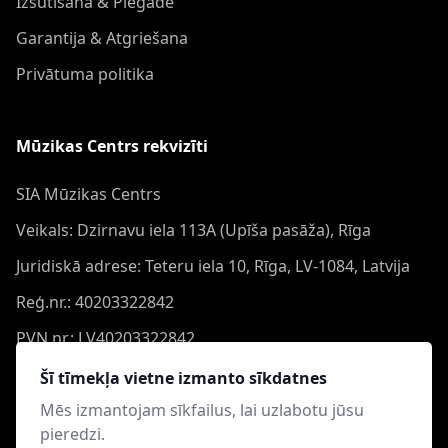
Izsūtīšana & Piegāde
Garantija & Atgriešana
Privātuma politika
Mūzikas Centrs rekvizīti
SIA Mūzikas Centrs
Veikals: Dzirnavu iela 113A (Upīša pasāža), Rīga
Juridiskā adrese: Teteru iela 10, Rīga, LV-1084, Latvija
Reģ.nr.: 40203322842
PVN nr.: LV40203322842
Banka: Swedbank AS
Šī tīmekļa vietne izmanto sīkdatnes
Konts: LV44HABA0551050864473
Mēs izmantojam sīkfailus, lai uzlabotu jūsu
pieredzi.
Swift: HABALV22