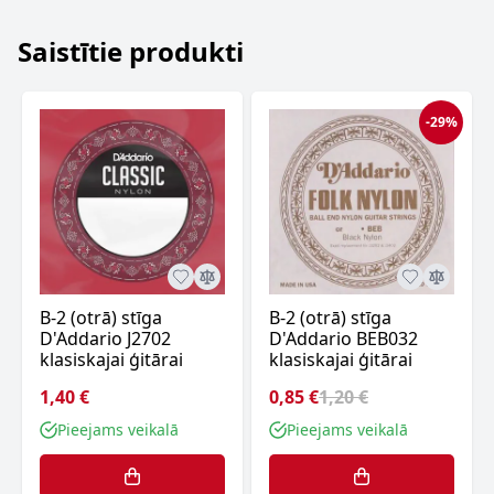
Saistītie produkti
-29%
B-2 (otrā) stīga
B-2 (otrā) stīga
D'Addario J2702
D'Addario BEB032
klasiskajai ģitārai
klasiskajai ģitārai
1,40 €
0,85 €
1,20 €
Pieejams veikalā
Pieejams veikalā