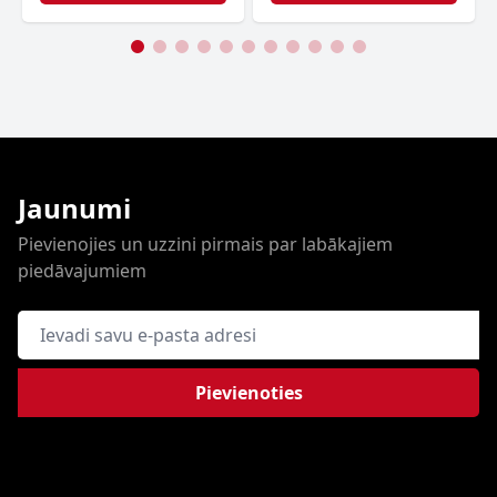
Jaunumi
Pievienojies un uzzini pirmais par labākajiem
piedāvajumiem
E-pasta adrese
Pievienoties