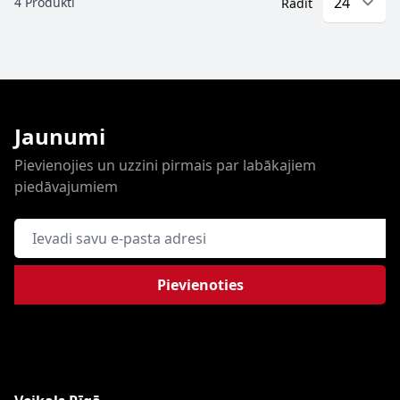
4
Produkti
Rādīt
Jaunumi
Pievienojies un uzzini pirmais par labākajiem
piedāvajumiem
E-pasta adrese
Pievienoties