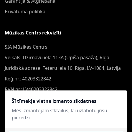
Garantija & Atgriešana
Privātuma politika
Mūzikas Centrs rekvizīti
SIA Mūzikas Centrs
Veikals: Dzirnavu iela 113A (Upīša pasāža), Rīga
Juridiskā adrese: Teteru iela 10, Rīga, LV-1084, Latvija
Reģ.nr.: 40203322842
PVN nr.: LV40203322842
Banka: Swedbank AS
Šī tīmekļa vietne izmanto sīkdatnes
Konts: LV44HABA0551050864473
Mēs izmantojam sīkfailus, lai uzlabotu jūsu
pieredzi.
Swift: HABALV22