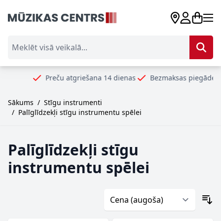
Skip to Content
Meklēt visā veikalā...
Preču atgriešana 14 dienas
Bezmaksas piegāde no 99
Sākums
/
Stīgu instrumenti
/
Palīglīdzekļi stīgu instrumentu spēlei
Palīglīdzekļi stīgu
instrumentu spēlei