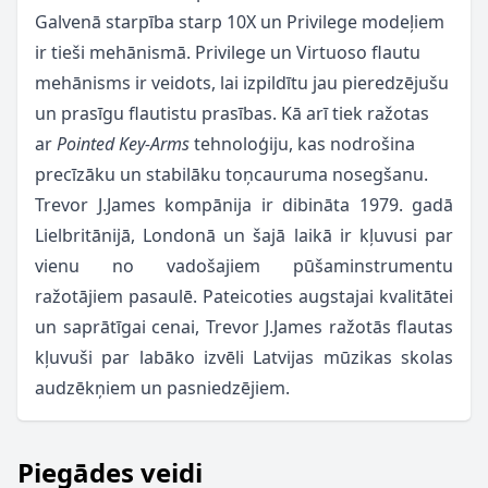
Galvenā starpība starp 10X un Privilege modeļiem
ir tieši mehānismā. Privilege un Virtuoso flautu
mehānisms ir veidots, lai izpildītu jau pieredzējušu
un prasīgu flautistu prasības. Kā arī tiek ražotas
ar
Pointed Key-Arms
tehnoloģiju, kas nodrošina
precīzāku un stabilāku toņcauruma nosegšanu.
Trevor J.James kompānija ir dibināta 1979. gadā
Lielbritānijā, Londonā un šajā laikā ir kļuvusi par
vienu no vadošajiem pūšaminstrumentu
ražotājiem pasaulē. Pateicoties augstajai kvalitātei
un saprātīgai cenai, Trevor J.James ražotās flautas
kļuvuši par labāko izvēli Latvijas mūzikas skolas
audzēkņiem un pasniedzējiem.
Piegādes veidi