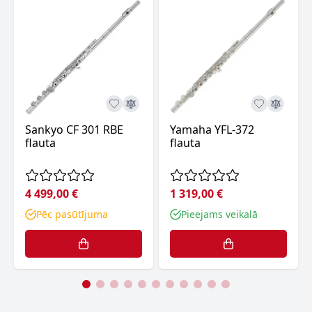
Sankyo CF 301 RBE
Yamaha YFL-372
flauta
flauta
4 499,00 €
1 319,00 €
Pēc pasūtījuma
Pieejams veikalā