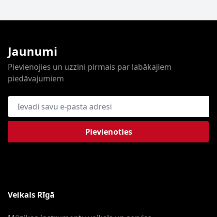
Jaunumi
Pievienojies un uzzini pirmais par labākajiem
piedāvajumiem
E-pasta adrese
Pievienoties
Veikals Rīgā