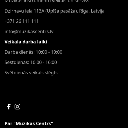
Mūzikas instrumentu veikals un serviss
Dzirnavu iela 113A (Upīša pasāža), Rīga, Latvija
+371 26 111 111
info@muzikascentrs.lv
Veikala darba laiki
Darba dienās: 10:00 - 19:00
Sestdienās: 10:00 - 16:00
Svētdienās veikals slēgts
Par "Mūzikas Centrs"