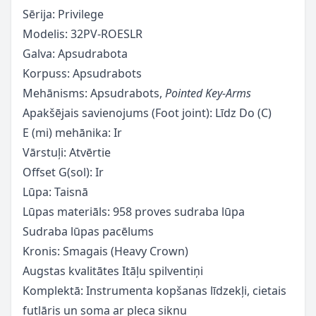
Sērija: Privilege
Modelis: 32PV-ROESLR
Galva: Apsudrabota
Korpuss: Apsudrabots
Mehānisms: Apsudrabots,
Pointed Key-Arms
Apakšējais savienojums (Foot joint): Līdz Do (C)
E (mi) mehānika: Ir
Vārstuļi: Atvērtie
Offset G(sol): Ir
Lūpa: Taisnā
Lūpas materiāls: 958 proves sudraba lūpa
Sudraba lūpas pacēlums
Kronis: Smagais (Heavy Crown)
Augstas kvalitātes Itāļu spilventiņi
Komplektā: Instrumenta kopšanas līdzekļi, cietais
futlāris un soma ar pleca siknu