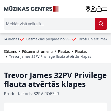
Skip to Content
Meklēt visā veikalā...
as
Bezmaksas piegāde no 99€
Droši un ērti maksājumu veid
Sākums
/
Pūšaminstrumenti
/
Flautas
/
Flautas
/
Trevor James 32PV Privilege flauta atvērtās klapes
Trevor James 32PV Privilege
flauta atvērtās klapes
Produkta kods: 32PV-ROESLR