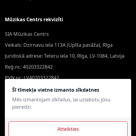
Mūzikas Centrs rekvizīti
SIA Mūzikas Centrs
Veikals: Dzirnavu iela 113A (Upīša pasāža), Rīga
Juridiskā adrese: Teteru iela 10, Rīga, LV-1084, Latvija
Reģ.nr.: 40203322842
PVN nr.: LV40203322842
Banka: Swedbank AS
Šī tīmekļa vietne izmanto sīkdatnes
Konts: LV44HABA0551050864473
Mēs izmantojam sīkfailus, lai uzlabotu jūsu
pieredzi.
Swift: HABALV22
Atteikties